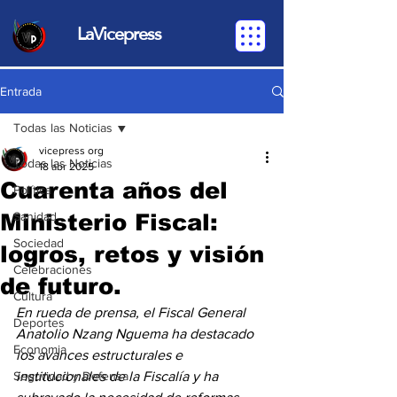
LaVicepress
Entrada
Todas las Noticias
vicepress org
Todas las Noticias
18 abr 2025
Cuarenta años del
Política
Ministerio Fiscal:
Sanidad
Sociedad
logros, retos y visión
Celebraciones
de futuro.
Cultura
En rueda de prensa, el Fiscal General 
Deportes
Anatolio Nzang Nguema ha destacado 
Economia
los avances estructurales e 
Seguridad y Defensa
institucionales de la Fiscalía y ha 