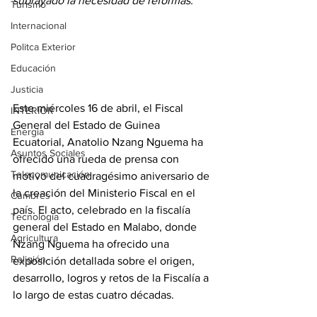
subrayado la necesidad de reformas.
Turismo
Internacional
Politca Exterior
Educación
Justicia
Este miércoles 16 de abril, el Fiscal 
INTERIOR
General del Estado de Guinea 
Energia
Ecuatorial, Anatolio Nzang Nguema ha 
Asuntos Sociales
ofrecido una rueda de prensa con 
Telecomunicación
motivo del cuadragésimo aniversario de 
la creación del Ministerio Fiscal en el 
Cumbres
país. El acto, celebrado en la fiscalía 
Tecnología
general del Estado en Malabo, donde 
Agricultura
Nzang Nguema ha ofrecido una 
Religión
exposición detallada sobre el origen, 
desarrollo, logros y retos de la Fiscalía a 
lo largo de estas cuatro décadas.