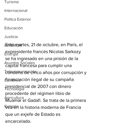
Turismo
Internacional
Politca Exterior
Educación
Justicia
Este martes, 21 de octubre, en París, el 
INTERIOR
expresidente francés Nicolas Sarkozy 
Energia
se ha ingresado en una prisión de la 
Asuntos Sociales
capital francesa para cumplir una 
Telecomunicación
condena de cinco años por corrupción y 
financiación ilegal de su campaña 
Cumbres
presidencial de 2007 con dinero 
Tecnología
procedente del régimen libio de 
Agricultura
Muamar el Gadafi. Se trata de la primera 
Religión
vez en la historia moderna de Francia 
que un exjefe de Estado es 
encarcelado. 