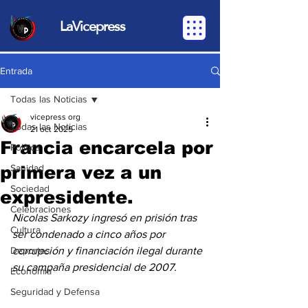
LaVicepress
Entrada
Todas las Noticias
vicepress org
Todas las Noticias
21 oct 2025
Francia encarcela por
Política
primera vez a un
Sanidad
Sociedad
expresidente.
Celebraciones
Nicolas Sarkozy ingresó en prisión tras 
Cultura
ser condenado a cinco años por 
Deportes
corrupción y financiación ilegal durante 
su campaña presidencial de 2007. 
Economia
Seguridad y Defensa