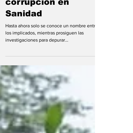
otro escándalo de
corrupción en
Sanidad‎
Hasta ahora solo se conoce un nombre entre
los implicados, mientras prosiguen las
investigaciones para depurar
responsabilidades. El ministerio de Sanidad y
Bienestar Social vuelve estar en el punto de
mira tras confirmarse este miércoles 29 de
julio, a través de una publicación compartida
en X por el vicepresidente de la República,
S.E. Nguema OBIANG MANGUE, otro caso de
corrupción en el sector que involucra
directamente a miembros del gobierno de
este departamento ministeri