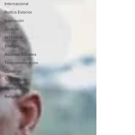
Internacional
Politca Exterior
Educación
Justicia
INTERIOR
Energia
Asuntos Sociales
Telecomunicación
Cumbres
Tecnología
Agricultura
Religión