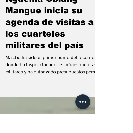
25 jul
2 min de lectura
Nguema Obiang
Mangue inicia su
agenda de visitas a
los cuarteles
militares del país
Malabo ha sido el primer punto del recorrido,
donde ha inspeccionado las infraestructuras
militares y ha autorizado presupuestos para
atender necesidades prioritarias. Este viernes
24 de julio S.E. Nguema Obiang Mangue ha
iniciado su agenda de visitas a los cuarteles
del país con una primera jornada de trabajo
en la ciudad de Malabo, donde ha