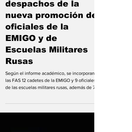
lidera la entrega de
despachos de la
nueva promoción de
oficiales de la
EMIGO y de
Escuelas Militares
Rusas‎
Según el informe académico, se incorporan a
las FAS 12 cadetes de la EMIGO y 9 oficiales
de las escuelas militares rusas, además de 77
oficiales y suboficiales de 19 países africanos
adscritos a la Escuela Naval de Tica. El
vicepresidente de la República, S.E. Nguema
Obiang Mangue, ha presidido este domingo,
en su calidad de General de División de las