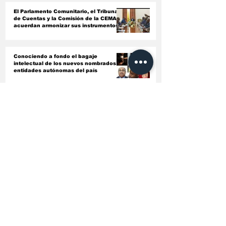
El Parlamento Comunitario, el Tribunal
de Cuentas y la Comisión de la CEMAC
acuerdan armonizar sus instrumentos
jurídicos
Conociendo a fondo el bagaje
intelectual de los nuevos nombrados en
entidades autónomas del país ‎
El Gobierno endurece las inspecciones
sanitarias y ordena revisar todas las
licencias de farmacias y clínicas
China forma a 21 profesionales
sanitarios de Guinea Ecuatorial en
gestión hospitalaria
Suscríbete a nuestra newsletter
Recibe en tu correo las últimas novedades de
Lavicepress
Correo elctrónio