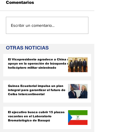
Comentarios
Guinea Ecuatorial
El ejecutivo 
Escribir un comentario...
impulsa un plan
cubrir 15 pla
integral para
vacantes en e
garantizar el futuro
Laboratorio
OTRAS NOTICIAS
de Ceiba
Bromatológic
Intercontinental
Basupú
El Vicepresidente agradece a China su
apoyo en la operación de búsqueda del
helicóptero militar siniestrado
Guinea Ecuatorial impulsa un plan
integral para garantizar el futuro de
Ceiba Intercontinental
El ejecutivo busca cubrir 15 plazas
vacantes en el Laboratorio
Bromatológico de Basupú