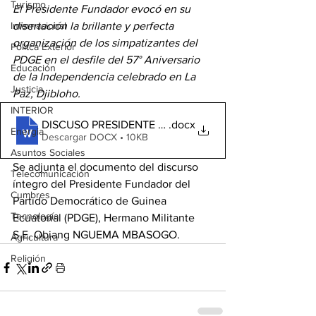
Turismo
El Presidente Fundador evocó en su 
Internacional
disertación la brillante y perfecta 
organización de los simpatizantes del 
Politca Exterior
PDGE en el desfile del 57° Aniversario 
Educación
de la Independencia celebrado en La 
Justicia
Paz, Djibloho.
INTERIOR
DISCUSO PRESIDENTE FUNDADOR PDGE
.docx
Energia
Descargar DOCX • 10KB
Asuntos Sociales
Se adjunta el documento del discurso 
Telecomunicación
íntegro del Presidente Fundador del 
Cumbres
Partido Democrático de Guinea 
Tecnología
Ecuatorial (PDGE), Hermano Militante 
S.E. Obiang NGUEMA MBASOGO.
Agricultura
Religión