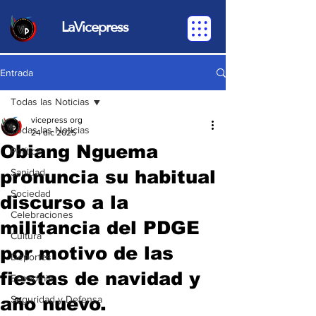
LaVicepress
Entrada
Todas las Noticias
vicepress org
Todas las Noticias
24 dic 2025
Obiang Nguema
Política
pronuncia su habitual
Sanidad
Sociedad
discurso a la
Celebraciones
militancia del PDGE
Cultura
por motivo de las
Deportes
fiestas de navidad y
Economia
año nuevo.
Seguridad y Defensa