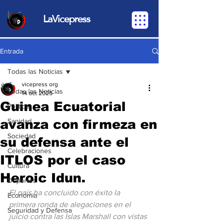
LaVicepress
Entrada
Todas las Noticias
vicepress org
Todas las Noticias
14 oct 2025
Guinea Ecuatorial
Política
avanza con firmeza en
Sanidad
Sociedad
su defensa ante el
Celebraciones
ITLOS por el caso
Cultura
Heroic Idun.
Deportes
El país ha concluido con éxito la 
Economia
primera ronda de alegaciones en el 
Seguridad y Defensa
juicio contra las Islas Marshall con vistas 