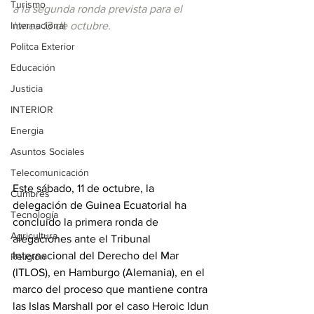
Turismo
a la segunda ronda prevista para el 
Internacional
lunes 13 de octubre.
Politca Exterior
Educación
Justicia
INTERIOR
Energia
Asuntos Sociales
Telecomunicación
Este sábado, 11 de octubre, la 
Cumbres
delegación de Guinea Ecuatorial ha 
Tecnología
concluido la primera ronda de 
Agricultura
alegaciones ante el Tribunal 
Internacional del Derecho del Mar 
Religión
(ITLOS), en Hamburgo (Alemania), en el 
marco del proceso que mantiene contra 
las Islas Marshall por el caso Heroic Idun 