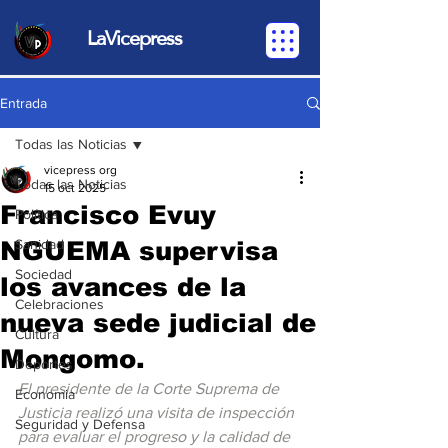
LaVicepress
Entrada
Todas las Noticias
vicepress org
Todas las Noticias
15 oct 2025
Francisco Evuy
Política
NGUEMA supervisa
Sanidad
Sociedad
los avances de la
Celebraciones
nueva sede judicial de
Cultura
Mongomo.
Deportes
El presidente de la Corte Suprema de 
Economia
Justicia realizó una visita de inspección 
Seguridad y Defensa
para evaluar el progreso y la calidad de 