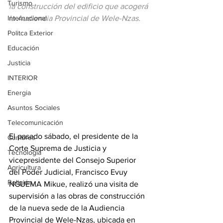
Turismo
la construcción del edificio que acogerá 
Internacional
la Audiencia Provincial de Wele-Nzas.
Politca Exterior
Educación
Justicia
INTERIOR
Energia
Asuntos Sociales
Telecomunicación
El pasado sábado, el presidente de la 
Cumbres
Corte Suprema de Justicia y 
Tecnología
vicepresidente del Consejo Superior 
Agricultura
del Poder Judicial, Francisco Evuy 
Religión
NGUEMA Mikue, realizó una visita de 
supervisión a las obras de construcción 
de la nueva sede de la Audiencia 
Provincial de Wele-Nzas, ubicada en 