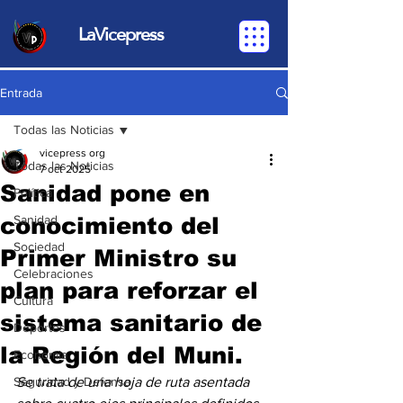
LaVicepress
Entrada
Todas las Noticias
vicepress org
Todas las Noticias
7 oct 2025
Sanidad pone en
Política
conocimiento del
Sanidad
Sociedad
Primer Ministro su
Celebraciones
plan para reforzar el
Cultura
sistema sanitario de
Deportes
la Región del Muni.
Economia
Seguridad y Defensa
Se trata de una hoja de ruta asentada 