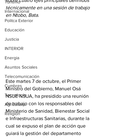
sobre cuatro ejes principales definidos 
Turismo
técnicamente en una sesión de trabajo 
Internacional
en Ntobo, Bata. 
Politca Exterior
Educación
Justicia
INTERIOR
Energia
Asuntos Sociales
Telecomunicación
Este martes 7 de octubre, el Primer 
Cumbres
Ministro del Gobierno, Manuel Osá 
Tecnología
NSUE NSUA, ha presidido una reunión 
de trabajo con los responsables del 
Agricultura
Ministerio de Sanidad, Bienestar Social 
Religión
e Infraestructuras Sanitarias, durante la 
cual se expuso el plan de acción que 
guiará la gestión del departamento 