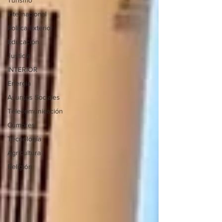
Turismo
Internacional
Politca Exterior
Educación
Justicia
INTERIOR
Energia
Asuntos Sociales
Telecomunicación
Cumbres
Tecnología
Agricultura
Religión