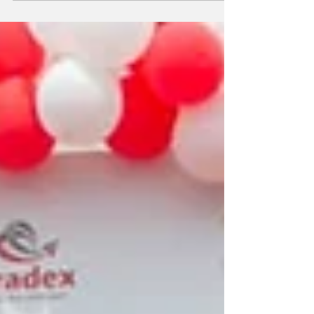
y la atención sanitaria, bajo criterios de
ejecución, eficiencia y coordinación
institucional. La planificación de las acciones
que marcarán la actividad del Ejecutivo en los
próximos meses continúa avanzando. Este
martes, la Presidencia del Gobierno, en
Malabo II, acogió una nueva jornada de
presentación de planes ministeriales, en la
que los titulares de T