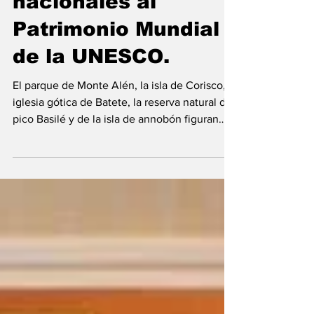
nacionales al
Patrimonio Mundial
de la UNESCO.
El parque de Monte Alén, la isla de Corisco, la
iglesia gótica de Batete, la reserva natural del
pico Basilé y de la isla de annobón figuran
entre los espacios evaluados. La candidatura
de varios bienes naturales y culturales de
Guinea Ecuatorial para su reconocimiento
como Patrimonio Mundial por la UNESCO ha
sido objeto de análisis este jueves, 16 de julio
durante una reunión de coordinación
presidida por el Primer Ministro del Gobierno,
con la que ha puesto fin a su agenda