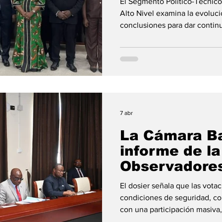
El Segmento Político-Técnic
Alto Nivel examina la evoluci
conclusiones para dar continu
diálogo regional. La delegaci
encabezado por el Ministro d
funciones, Simeon Oyono Eso
una importante reunión del S
Comité de Mediación de Alto
convocada para examinar la e
7 abr
La Cámara Ba
informe de la
Observadore
que supervis
El dosier señala que las vota
elecciones d
condiciones de seguridad, con
2025‎
con una participación masiva
hechas. La Cámara de los Diputados ha analizado en