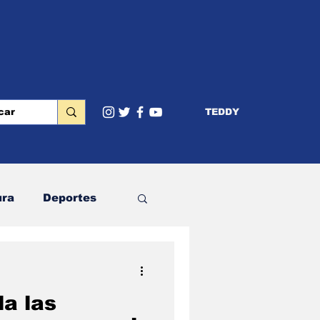
TEDDY
ura
Deportes
terior
Educación
a las
Cumbres