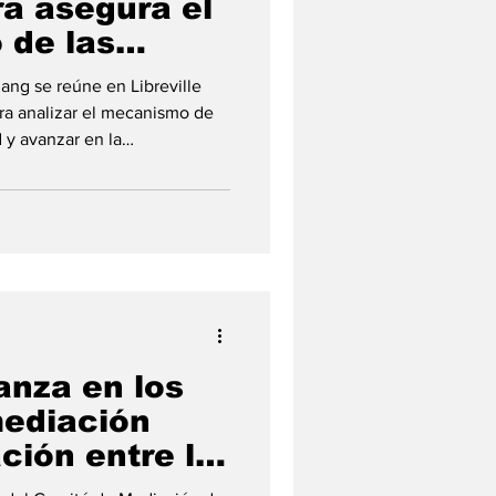
ra asegura el
 de las
s de los
ng se reúne en Libreville
mbros
ra analizar el mecanismo de
 y avanzar en la
buciones Comunitarias de
inanciera de la Comunidad
África Central (CEEAC) volvió
 conversaciones entre los
exto, la presidenta en
stros de la organización
nza en los
mediación
ación entre la
a