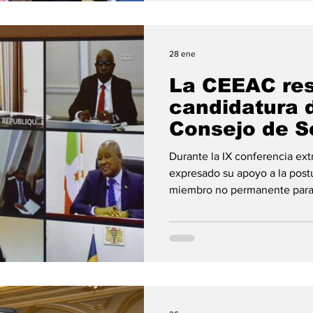
Sipopo, en Guinea Ecuatorial,
autoridades comunitarias y r
28 ene
La CEEAC res
candidatura 
Consejo de S
la ONU.
Durante la IX conferencia extr
expresado su apoyo a la post
miembro no permanente para 
Conferencia Extraordinaria 
los Estados de África Central
expresar el reconocimiento d
reelección de Sus Excelencia
de la República de Camerún,
Touadéra, como Presidente d