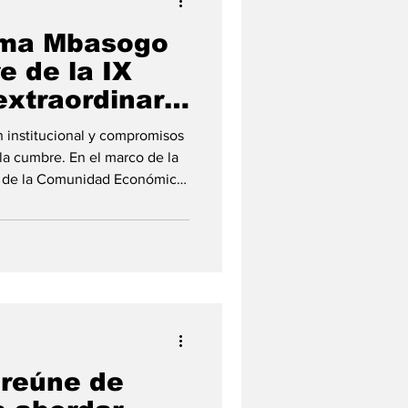
ma Mbasogo
re de la IX
extraordinaria
 institucional y compromisos
 la cumbre. En el marco de la
ia de la Comunidad Económica
ral (CEEAC), celebrada
 de la República de Guinea
ema Mbasogo, clausuró
sta cita regional, cuyo
 la nueva arquitectura
ón y garantizar
reúne de