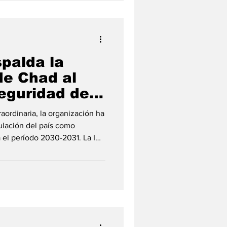
 con la participación de
epresentantes de lo
palda la
de Chad al
eguridad de
aordinaria, la organización ha
ulación del país como
el período 2030-2031. La IX
de la Comunidad Económica de
 (CEEAC) ha servido para
e los Estados miembros a la
s Paul Biya, como Presidente
 y Faustin Archange
e la República Ce