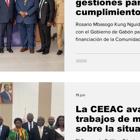
gestiones pa
cumplimiento
contribucione
Religión
Rosario Mbasogo Kung Nguida
estados mie
con el Gobierno de Gabón pa
financiación de la Comunidad
regularización de las Contri
Integración. La estabilidad f
Económica de los Estados de 
a situarse en el centro de las
países miembros. En ese cont
ejercicio del Consejo de Mini
19 jun
La CEEAC ava
trabajos de 
sobre la situ
RDC y Ruand