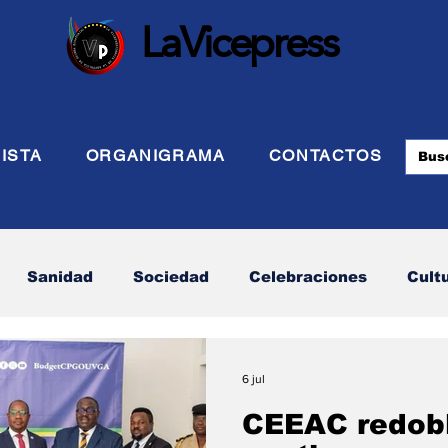
LaVicepress
ISTA
ORGANIGRAMA
CONTACTOS
Sanidad
Sociedad
Celebraciones
Cult
 Defensa
Turismo
Internacional
Politca Ex
6 jul
CEEAC redobl
Energia
Asuntos Sociales
Telecomunicación