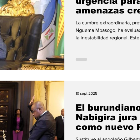
urgencia par
amenazas cre
África Centra
La cumbre extraordinaria, pre
Nguema Mbasogo, ha evaluado
la inestabilidad regional. Est
de Estado ecuatoguineano y P
CEEAC, S.E. Obiang Nguema 
octava Conferencia extraordi
Seguridad de la comunidad, 
mediante videoconferencia. L
reunido a los jefes de Estado
10 sept 2025
El burundian
Nabigira jura
como nuevo P
la Comisión 
Sustituye al angoleño Gilber