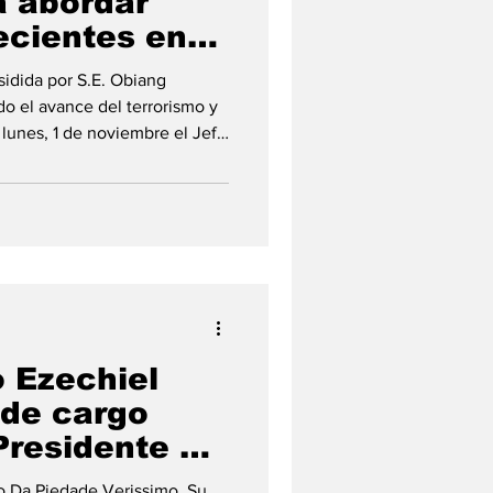
a abordar
cientes en
l.
sidida por S.E. Obiang
 el avance del terrorismo y
e lunes, 1 de noviembre el Jefe
residente en ejercicio de la
Mbasogo, ha encabezado la
naria del Consejo de Paz y
un encuentro celebrado
a reunión telemática ha
 y de Gobierno d
o Ezechiel
 de cargo
residente de
de la CEEAC.
to Da Piedade Verissimo. Su