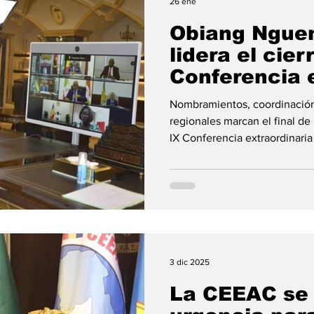
26 ene
Obiang Ngue
lidera el cier
Conferencia 
de la CEEAC
Nombramientos, coordinación
regionales marcan el final de
IX Conferencia extraordinar
de los Estados de África Cent
recientemente, el Presidente
Ecuatorial, S.E. Obiang Ngu
oficialmente los trabajos de e
objetivo principal fue ordenar
institucional de la organizaci
3 dic 2025
La CEEAC se 