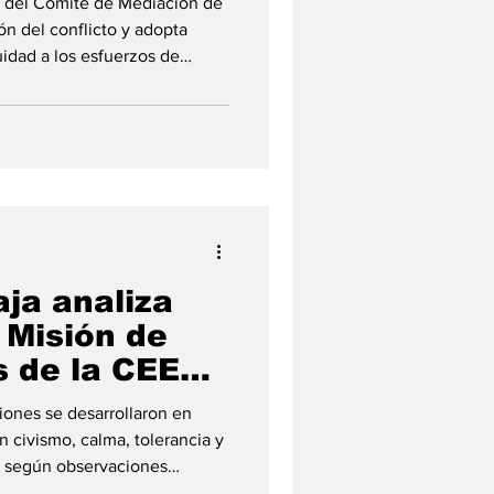
o del Comité de Mediación de
ón del conflicto y adopta
idad a los esfuerzos de
ón de Guinea Ecuatorial
e Asuntos Exteriores en
no Angue ha participado en
egmento Político-Técnico del
 Nivel de la CEEAC,
volución del conflicto en
ja analiza
 Misión de
s de la CEEAC
ó las
ciones se desarrollaron en
e Camerún en
 civismo, calma, tolerancia y
, según observaciones