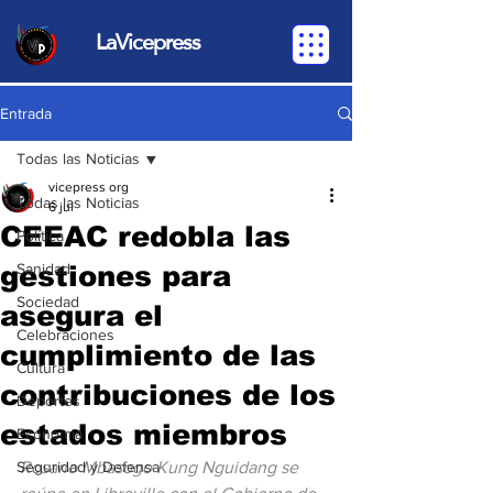
LaVicepress
Entrada
Todas las Noticias
vicepress org
Todas las Noticias
6 jul
CEEAC redobla las
Política
gestiones para
Sanidad
Sociedad
asegura el
Celebraciones
cumplimiento de las
Cultura
contribuciones de los
Deportes
estados miembros
Economia
Seguridad y Defensa
Rosario Mbasogo Kung Nguidang se 