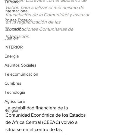
reúne en Libreville con el Gobierno de 
Turismo
Gabón para analizar el mecanismo de 
Internacional
financiación de la Comunidad y avanzar 
Politca Exterior
en la regularización de las 
Educación
Contribuciones Comunitarias de 
Integración.
Justicia
INTERIOR
Energia
Asuntos Sociales
Telecomunicación
Cumbres
Tecnología
Agricultura
La estabilidad financiera de la 
Religión
Comunidad Económica de los Estados 
de África Central (CEEAC) volvió a 
situarse en el centro de las 