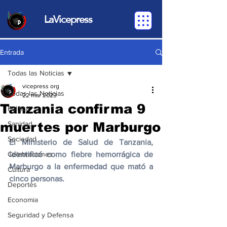
LaVicepress
Entrada
Todas las Noticias
vicepress org
Todas las Noticias
22 mar 2023
Tanzania confirma 9
Política
muertes por Marburgo
Sanidad
Sociedad
El Ministerio de Salud de Tanzania, 
Celebraciones
identificó como fiebre hemorrágica de 
Marburgo a la enfermedad que mató a 
Cultura
cinco personas.
Deportes
Economia
Seguridad y Defensa