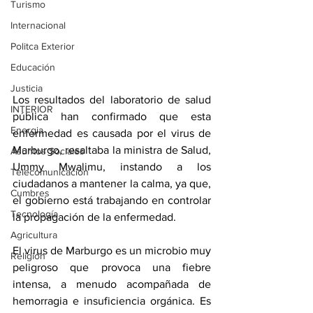
Turismo
Internacional
Politca Exterior
Educación
Justicia
Los resultados del laboratorio de salud 
INTERIOR
pública han confirmado que esta 
Energia
enfermedad es causada por el virus de 
Marburgo, resaltaba la ministra de Salud, 
Asuntos Sociales
Ummy Mwalimu, instando a los 
Telecomunicación
ciudadanos a mantener la calma, ya que, 
Cumbres
el gobierno está trabajando en controlar 
Tecnología
la propagación de la enfermedad. 
Agricultura
El virus de Marburgo es un microbio muy 
Religión
peligroso que provoca una fiebre 
intensa, a menudo acompañada de 
hemorragia e insuficiencia orgánica. Es 