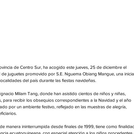
ovincia de Centro Sur, ha acogido este jueves, 25 de diciembre el 
al de juguetes promovido por S.E. Nguema Obiang Mangue, una iniciat
localidades del país durante las fiestas navideñas.
 Ignacio Milam Tang, donde han asistido cientos de niños y niñas, 
, para recibir los obsequios correspondientes a la Navidad y el año 
o por un ambiente festivo, reflejado en las muestras de alegría, 
iciarios.
de manera ininterrumpida desde finales de 1999, tiene como finalidad
nfancia ecuatoguineana, con especial atención a los niños procedentes