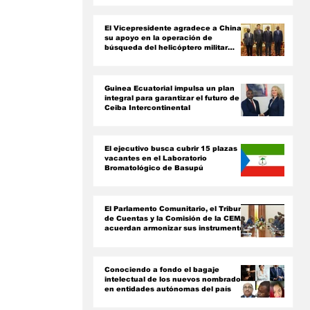
ón
El Vicepresidente agradece a China
su apoyo en la operación de
búsqueda del helicóptero militar
siniestrado
Guinea Ecuatorial impulsa un plan
integral para garantizar el futuro de
Ceiba Intercontinental
El ejecutivo busca cubrir 15 plazas
vacantes en el Laboratorio
Bromatológico de Basupú
El Parlamento Comunitario, el Tribunal
de Cuentas y la Comisión de la CEMAC
acuerdan armonizar sus instrumentos
jurídicos
Conociendo a fondo el bagaje
intelectual de los nuevos nombrados
en entidades autónomas del país ‎