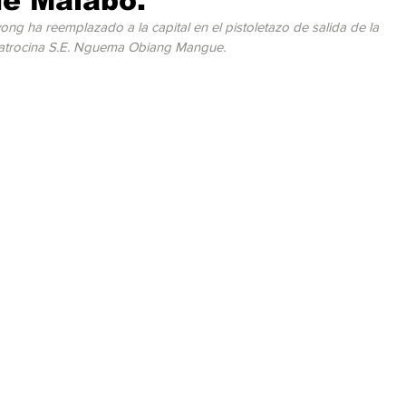
de Malabo.
cación
Cumbres
Tecnología
Agricultura
Religi
ng ha reemplazado a la capital en el pistoletazo de salida de la 
patrocina S.E. Nguema Obiang Mangue.