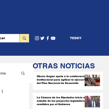
TEDDY
OTRAS NOTICIAS
mia
Obono Angüe apela a la colaboración
institucional para agilizar la ejecución
del Plan Nacional de Desarrollo
RIOR
La Cámara de los Diputados inicia el
estudio de los proyectos legislativos
remitidos por el Gobierno