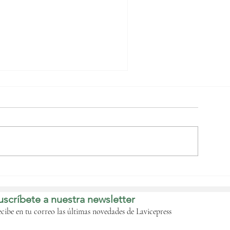
a Cámara de los
iputados inicia el
studio de los
uscríbete a nuestra newsletter
royectos legislativos
emitidos por el
cibe en tu correo las últimas novedades de Lavicepress
Gobierno