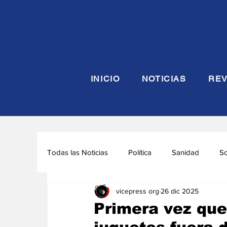
INICIO
NOTICIAS
REV
Todas las Noticias
Política
Sanidad
S
vicepress org
26 dic 2025
Seguridad y Defensa
Turismo
Interna
Primera vez que 