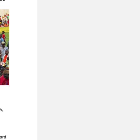
, 
ará 