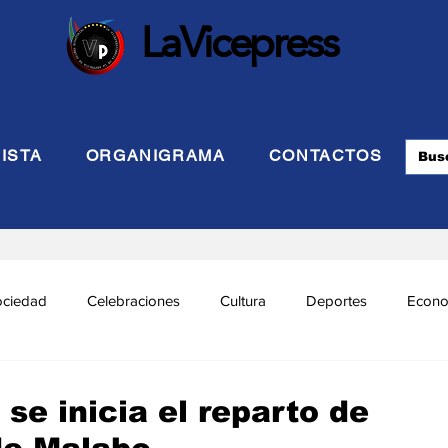
LaVicepress
ISTA
ORGANIGRAMA
CONTACTOS
ociedad
Celebraciones
Cultura
Deportes
Econo
cional
Politca Exterior
Educación
Justicia
INTE
se inicia el reparto de