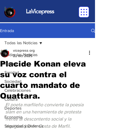
LaVicepress
Entrada
Todas las Noticias
vicepress org
Todas las Noticias
22 oct 2025
Placide Konan eleva
Política
su voz contra el
Sanidad
Sociedad
cuarto mandato de
Celebraciones
Ouattara.
Cultura
El poeta marfileño convierte la poesía 
Deportes
slam en una herramienta de protesta 
Economia
frente al descontento social y la 
Seguridad y Defensa
desigualdad en Costa de Marfil.