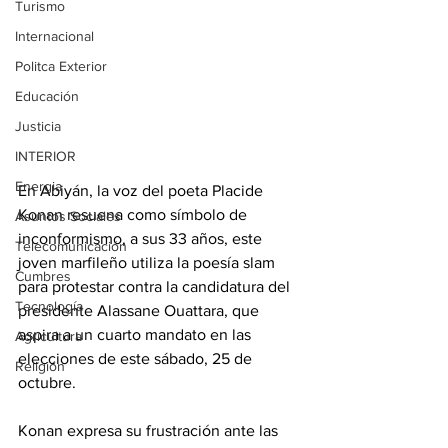
Turismo
Internacional
Politca Exterior
Educación
Justicia
INTERIOR
Energia
En Abiyán, la voz del poeta Placide 
Konan resuena como símbolo de 
Asuntos Sociales
inconformismo, a sus 33 años, este 
Telecomunicación
joven marfileño utiliza la poesía slam 
Cumbres
para protestar contra la candidatura del 
Tecnología
presidente Alassane Ouattara, que 
aspira a un cuarto mandato en las 
Agricultura
elecciones de este sábado, 25 de 
Religión
octubre.
Konan expresa su frustración ante las 