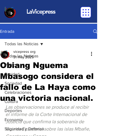
LaVicepress
Entrada
Todas las Noticias
vicepress org
Todas las Noticias
31 may 2025
Obiang Nguema
Política
Mbasogo considera el
Sanidad
Sociedad
fallo de La Haya como
Celebraciones
una victoria nacional.
Cultura
Las observaciones se produce al recibir 
Deportes
el informe de la Corte Internacional de 
Economia
Justicia que confirma la soberanía de 
Seguridad y Defensa
Guinea Ecuatorial sobre las islas Mbañe, 