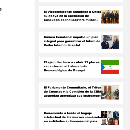
ón
y 
El Vicepresidente agradece a China
su apoyo en la operación de
búsqueda del helicóptero militar
siniestrado
Guinea Ecuatorial impulsa un plan
integral para garantizar el futuro de
Ceiba Intercontinental
El ejecutivo busca cubrir 15 plazas
vacantes en el Laboratorio
Bromatológico de Basupú
El Parlamento Comunitario, el Tribunal
de Cuentas y la Comisión de la CEMAC
acuerdan armonizar sus instrumentos
jurídicos
Conociendo a fondo el bagaje
intelectual de los nuevos nombrados
en entidades autónomas del país ‎