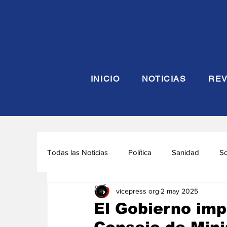
INICIO
NOTICIAS
REV
Todas las Noticias
Política
Sanidad
S
vicepress org
2 may 2025
Seguridad y Defensa
Turismo
Interna
El Gobierno imp