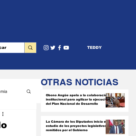
TEDDY
OTRAS NOTICIAS
mia
Obono Angüe apela a la colaboración
institucional para agilizar la ejecución
del Plan Nacional de Desarrollo
RIOR
do
La Cámara de los Diputados inicia el
estudio de los proyectos legislativos
remitidos por el Gobierno