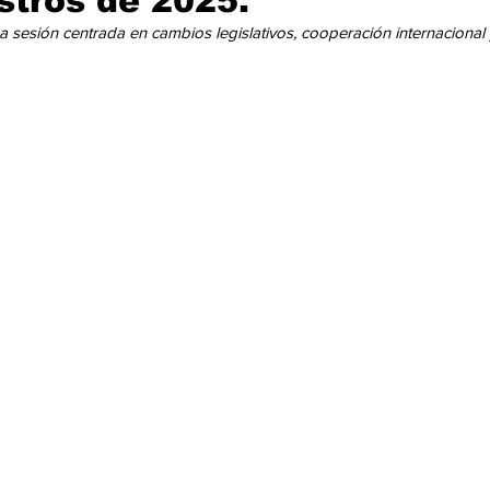
stros de 2025.
cación
Cumbres
Tecnología
Agricultura
Religi
ión centrada en cambios legislativos, cooperación internacional 