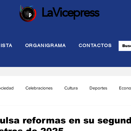
LaVicepress
ISTA
ORGANIGRAMA
CONTACTOS
ociedad
Celebraciones
Cultura
Deportes
Econo
cional
Politca Exterior
Educación
Justicia
INTE
ulsa reformas en su segun