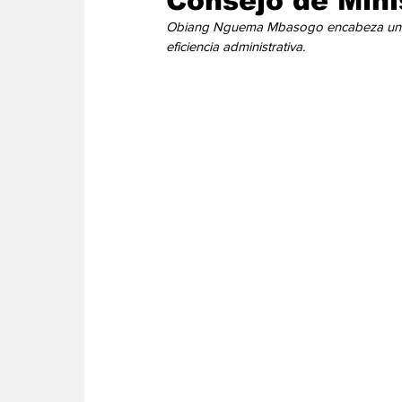
Consejo de Mini
Energia
Asuntos Sociales
Telecomuni
Obiang Nguema Mbasogo encabeza una ses
eficiencia administrativa. 