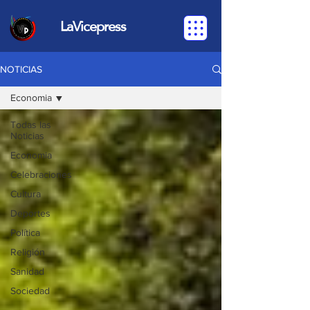
LaVicepress
NOTICIAS
Economia
Todas las
Noticias
Economia
Celebraciones
Cultura
Deportes
Política
Religión
Sanidad
Sociedad