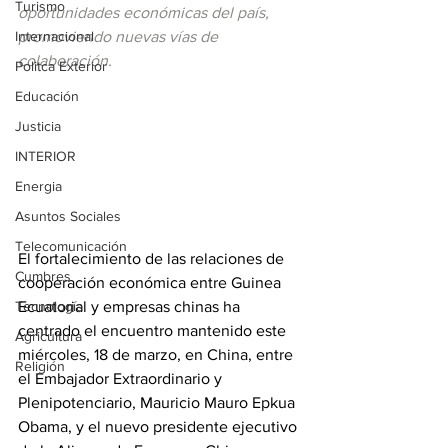
Turismo
oportunidades económicas del país, 
Internacional
promoviendo nuevas vías de 
colaboración.
Politca Exterior
Educación
Justicia
INTERIOR
Energia
Asuntos Sociales
Telecomunicación
El fortalecimiento de las relaciones de 
Cumbres
cooperación económica entre Guinea 
Tecnología
Ecuatorial y empresas chinas ha  
centrado el encuentro mantenido este 
Agricultura
miércoles, 18 de marzo, en China, entre 
Religión
el Embajador Extraordinario y 
Plenipotenciario, Mauricio Mauro Epkua 
Obama, y el nuevo presidente ejecutivo 