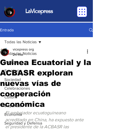
LaVicepress
Entrada
Todas las Noticias
vicepress org
Todas las Noticias
24 mar
Guinea Ecuatorial y la
Política
ACBASR exploran
Sanidad
Sociedad
nuevas vías de
Celebraciones
cooperación
Cultura
económica
Deportes
El embajador ecuatoguineano 
Economia
acreditado en China, ha expuesto ante 
Seguridad y Defensa
el presidente de la ACBASR las 