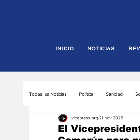
INICIO
NOTICIAS
REV
Todas las Noticias
Política
Sanidad
S
vicepress org
21 nov 2025
Seguridad y Defensa
Turismo
Interna
El Vicepresident