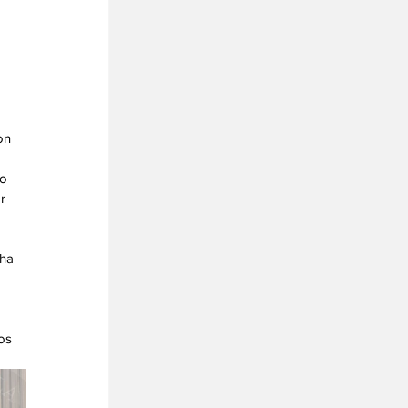
on 
o 
r 
ha 
os 