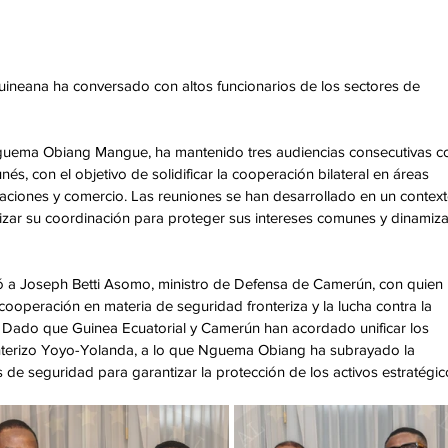
guineana ha conversado con altos funcionarios de los sectores de 
 
guema Obiang Mangue, ha mantenido tres audiencias consecutivas c
s, con el objetivo de solidificar la cooperación bilateral en áreas 
aciones y comercio. Las reuniones se han desarrollado en un context
zar su coordinación para proteger sus intereses comunes y dinamiza
bió a Joseph Betti Asomo, ministro de Defensa de Camerún, con quien 
ooperación en materia de seguridad fronteriza y la lucha contra la 
a. Dado que Guinea Ecuatorial y Camerún han acordado unificar los 
onterizo Yoyo-Yolanda, a lo que Nguema Obiang ha subrayado la 
e seguridad para garantizar la protección de los activos estratégic