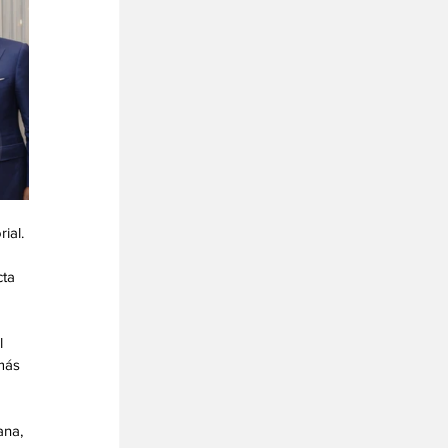
ial. 
ta 
 
más 
ana, 