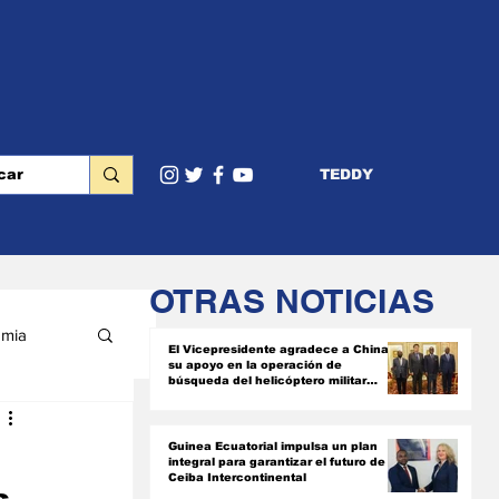
TEDDY
OTRAS NOTICIAS
mia
El Vicepresidente agradece a China
su apoyo en la operación de
búsqueda del helicóptero militar
siniestrado
RIOR
n
Guinea Ecuatorial impulsa un plan
integral para garantizar el futuro de
Ceiba Intercontinental