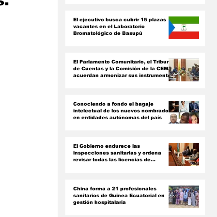
s.
ón
El ejecutivo busca cubrir 15 plazas
vacantes en el Laboratorio
Bromatológico de Basupú
El Parlamento Comunitario, el Tribunal
de Cuentas y la Comisión de la CEMAC
acuerdan armonizar sus instrumentos
jurídicos
Conociendo a fondo el bagaje
intelectual de los nuevos nombrados
en entidades autónomas del país ‎
El Gobierno endurece las
inspecciones sanitarias y ordena
revisar todas las licencias de
farmacias y clínicas
China forma a 21 profesionales
sanitarios de Guinea Ecuatorial en
gestión hospitalaria