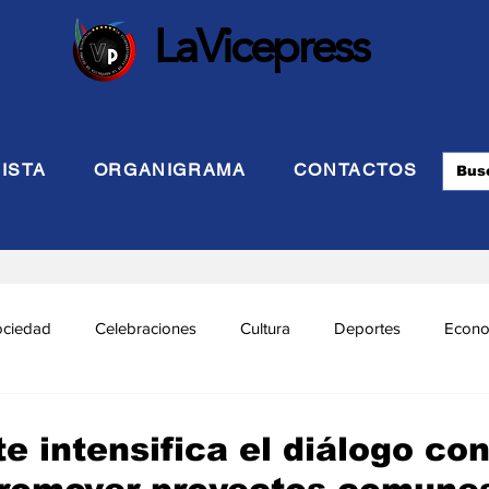
LaVicepress
ISTA
ORGANIGRAMA
CONTACTOS
ociedad
Celebraciones
Cultura
Deportes
Econo
cional
Politca Exterior
Educación
Justicia
INTE
e intensifica el diálogo co