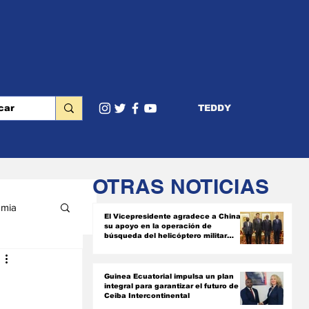
TEDDY
OTRAS NOTICIAS
mia
El Vicepresidente agradece a China
su apoyo en la operación de
búsqueda del helicóptero militar
siniestrado
RIOR
Guinea Ecuatorial impulsa un plan
integral para garantizar el futuro de
Ceiba Intercontinental