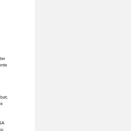
der 
ente 
bat; 
a 
SA 
su 