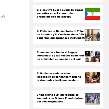
ón
El ejecutivo busca cubrir 15 plazas
vacantes en el Laboratorio
ola, 
Bromatológico de Basupú
El Parlamento Comunitario, el Tribunal
de Cuentas y la Comisión de la CEMAC
acuerdan armonizar sus instrumentos
jurídicos
Conociendo a fondo el bagaje
intelectual de los nuevos nombrados
en entidades autónomas del país ‎
El Gobierno endurece las
inspecciones sanitarias y ordena
revisar todas las licencias de
farmacias y clínicas
China forma a 21 profesionales
sanitarios de Guinea Ecuatorial en
gestión hospitalaria