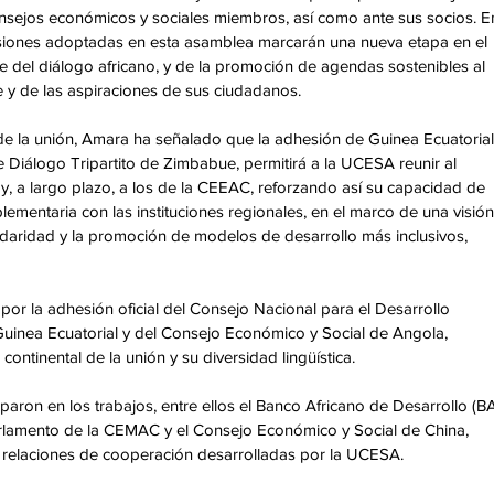
consejos económicos y sociales miembros, así como ante sus socios. E
isiones adoptadas en esta asamblea marcarán una nueva etapa en el 
 del diálogo africano, y de la promoción de agendas sostenibles al 
te y de las aspiraciones de sus ciudadanos.
n de la unión, Amara ha señalado que la adhesión de Guinea Ecuatorial
e Diálogo Tripartito de Zimbabue, permitirá a la UCESA reunir al 
 a largo plazo, a los de la CEEAC, reforzando así su capacidad de 
mentaria con las instituciones regionales, en el marco de una visión
idaridad y la promoción de modelos de desarrollo más inclusivos, 
or la adhesión oficial del Consejo Nacional para el Desarrollo 
uinea Ecuatorial y del Consejo Económico y Social de Angola, 
ontinental de la unión y su diversidad lingüística.
iparon en los trabajos, entre ellos el Banco Africano de Desarrollo (BA
rlamento de la CEMAC y el Consejo Económico y Social de China, 
as relaciones de cooperación desarrolladas por la UCESA.