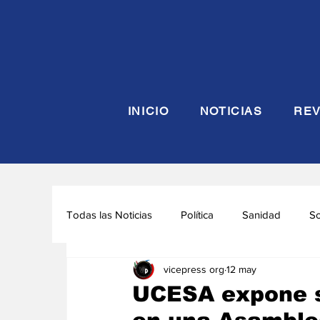
INICIO
NOTICIAS
REV
Todas las Noticias
Política
Sanidad
S
vicepress org
12 may
Seguridad y Defensa
Turismo
Interna
UCESA expone s