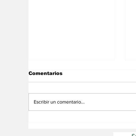
Comentarios
Escribir un comentario...
Guinea Ecuatorial dona
I
10.000 dólares en la
cena benéfica de la
c