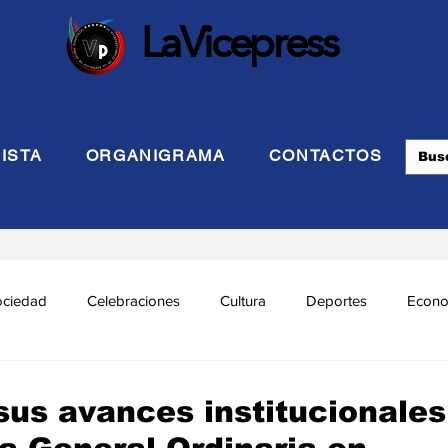
LaVicepress
ISTA
ORGANIGRAMA
CONTACTOS
ociedad
Celebraciones
Cultura
Deportes
Econo
cional
Politca Exterior
Educación
Justicia
INTE
us avances institucionales