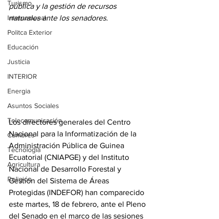
Turismo
pública y la gestión de recursos 
Internacional
naturales ante los senadores. 
Politca Exterior
Educación
Justicia
INTERIOR
Energia
Asuntos Sociales
Telecomunicación
Los directores generales del Centro 
Nacional para la Informatización de la 
Cumbres
Administración Pública de Guinea 
Tecnología
Ecuatorial (CNIAPGE) y del Instituto 
Agricultura
Nacional de Desarrollo Forestal y 
Religión
Gestión del Sistema de Áreas 
Protegidas (INDEFOR) han comparecido 
este martes, 18 de febrero, ante el Pleno 
del Senado en el marco de las sesiones 