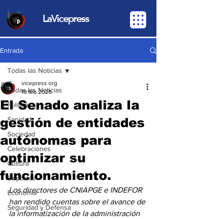
LaVicepress
Entrada
Todas las Noticias
vicepress org
Todas las Noticias
19 feb 2025
El Senado analiza la
Política
gestión de entidades
Sanidad
Sociedad
autónomas para
Celebraciones
optimizar su
Cultura
funcionamiento.
Deportes
Los directores de CNIAPGE e INDEFOR 
Economia
han rendido cuentas sobre el avance de 
Seguridad y Defensa
la informatización de la administración 