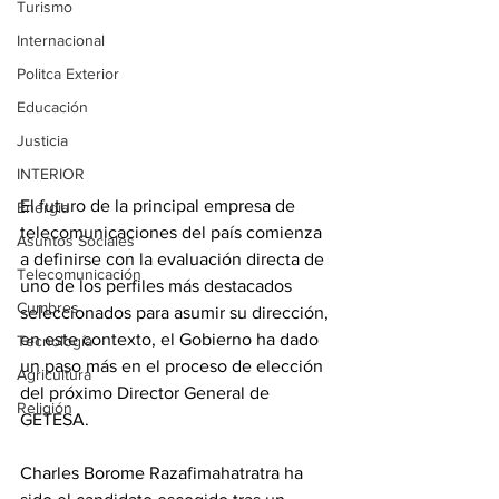
Turismo
Internacional
Politca Exterior
Educación
Justicia
INTERIOR
El futuro de la principal empresa de 
Energia
telecomunicaciones del país comienza 
Asuntos Sociales
a definirse con la evaluación directa de 
Telecomunicación
uno de los perfiles más destacados 
Cumbres
seleccionados para asumir su dirección, 
en este contexto, el Gobierno ha dado 
Tecnología
un paso más en el proceso de elección 
Agricultura
del próximo Director General de 
Religión
GETESA. 
Charles Borome Razafimahatratra ha 