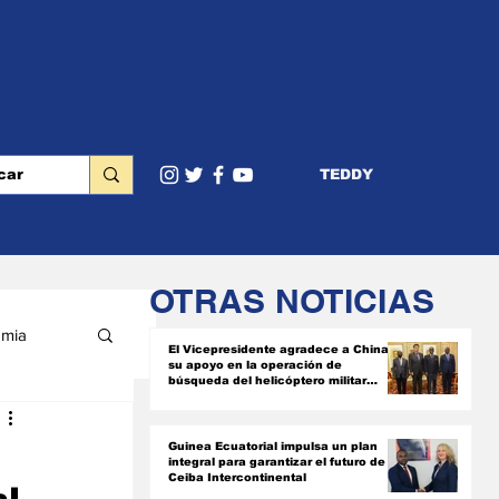
TEDDY
OTRAS NOTICIAS
mia
El Vicepresidente agradece a China
su apoyo en la operación de
búsqueda del helicóptero militar
siniestrado
RIOR
Guinea Ecuatorial impulsa un plan
integral para garantizar el futuro de
Ceiba Intercontinental