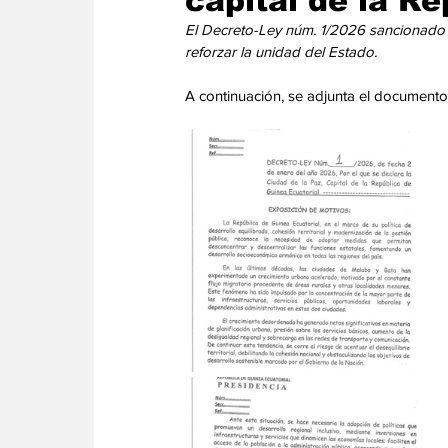
capital de la Re
Energia
Asuntos Sociales
Telecomuni
El Decreto-Ley núm. 1/2026 sancionado p
reforzar la unidad del Estado.
A continuación, se adjunta el documento 