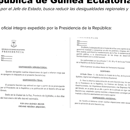
pública de Guinea Ecuatoria
cación
Cumbres
Tecnología
Agricultura
Religi
or el Jefe de Estado, busca reducir las desigualdades regionales y 
oficial íntegro expedido por la Presidencia de la República: