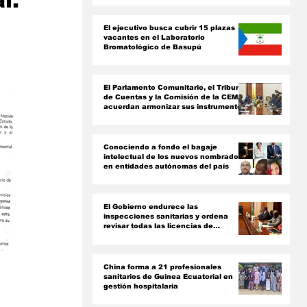
l.
ón
El ejecutivo busca cubrir 15 plazas
vacantes en el Laboratorio
Bromatológico de Basupú
El Parlamento Comunitario, el Tribunal
de Cuentas y la Comisión de la CEMAC
acuerdan armonizar sus instrumentos
jurídicos
Conociendo a fondo el bagaje
intelectual de los nuevos nombrados
en entidades autónomas del país ‎
El Gobierno endurece las
inspecciones sanitarias y ordena
revisar todas las licencias de
farmacias y clínicas
China forma a 21 profesionales
sanitarios de Guinea Ecuatorial en
gestión hospitalaria