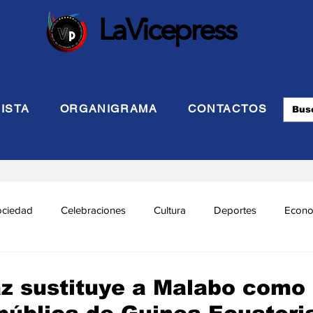
LaVicepress
ISTA
ORGANIGRAMA
CONTACTOS
ociedad
Celebraciones
Cultura
Deportes
Econo
cional
Politca Exterior
Educación
Justicia
INTE
z sustituye a Malabo como