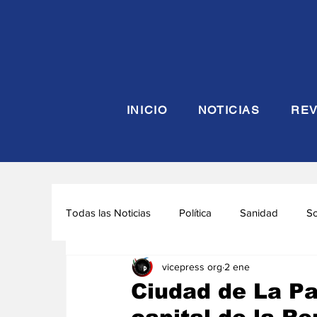
INICIO
NOTICIAS
REV
Todas las Noticias
Política
Sanidad
S
vicepress org
2 ene
Seguridad y Defensa
Turismo
Interna
Ciudad de La Pa