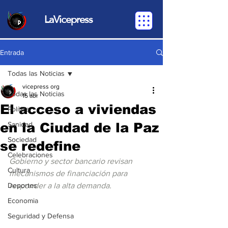
LaVicepress
Entrada
Todas las Noticias
vicepress org
Todas las Noticias
15 abr
El acceso a viviendas
Política
en la Ciudad de la Paz
Sanidad
Sociedad
se redefine
Celebraciones
Gobierno y sector bancario revisan 
Cultura
mecanismos de financiación para 
Deportes
responder a la alta demanda.
Economia
Seguridad y Defensa