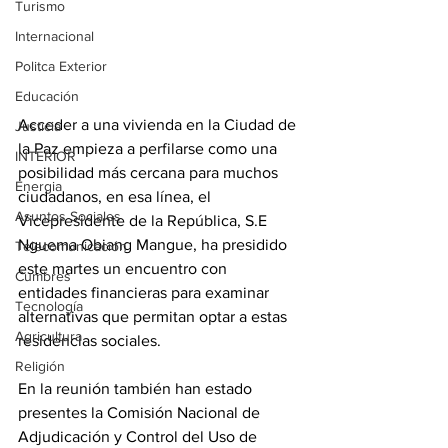
Turismo
Internacional
Politca Exterior
Educación
Acceder a una vivienda en la Ciudad de 
Justicia
la Paz empieza a perfilarse como una 
INTERIOR
posibilidad más cercana para muchos 
Energia
ciudadanos, en esa línea, el 
Asuntos Sociales
Vicepresidente de la República, S.E 
Nguema Obiang Mangue, ha presidido 
Telecomunicación
este martes un encuentro con 
Cumbres
entidades financieras para examinar 
Tecnología
alternativas que permitan optar a estas 
Agricultura
residencias sociales. 
Religión
En la reunión también han estado 
presentes la Comisión Nacional de 
Adjudicación y Control del Uso de 