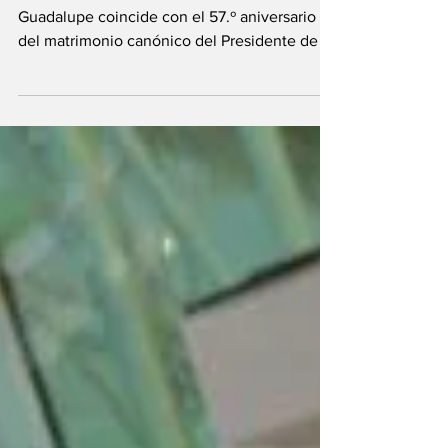
La festividad de Nuestra Señora de
Guadalupe coincide con el 57.º aniversario
del matrimonio canónico del Presidente de la
República y la Primera Dama. Este viernes 12
de diciembre, la ciudad de Mongomo, capital
de la provincia de Wele-Nzás, ha celebrado la
festividad de su patrona, Nuestra Señora de
Guadalupe, en una jornada de profundo
significado religioso y simbólico que ha
coincidido con el 57.º aniversario del
matrimonio canónico de S.E. Obiang Nguema
Mbasogo y la Prim