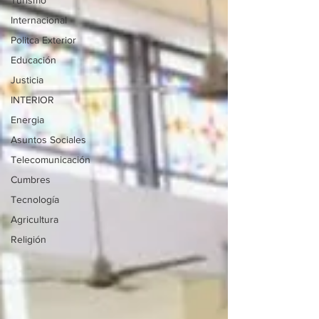
Turismo
Internacional
Politca Exterior
Educación
Justicia
INTERIOR
Energia
Asuntos Sociales
Telecomunicación
Cumbres
Tecnología
Agricultura
Religión