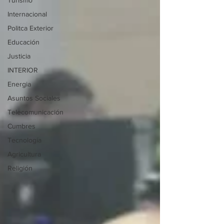
Turismo
Internacional
Politca Exterior
Educación
Justicia
INTERIOR
Energia
Asuntos Sociales
Telecomunicación
Cumbres
Tecnología
Agricultura
Religión