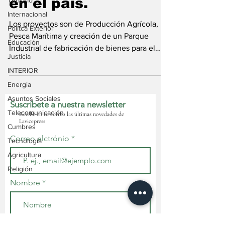
en el país.
Turismo
Internacional
Los proyectos son de Producción Agrícola,
Politca Exterior
Pesca Marítima y creación de un Parque
Educación
Industrial de fabricación de bienes para el
Justicia
consumo...
INTERIOR
Energia
Asuntos Sociales
Suscríbete a nuestra newsletter
Telecomunicación
Recibe en tu correo las últimas novedades de
Lavicepress
Cumbres
Correo elctrónio
Tecnología
Agricultura
Religión
Nombre