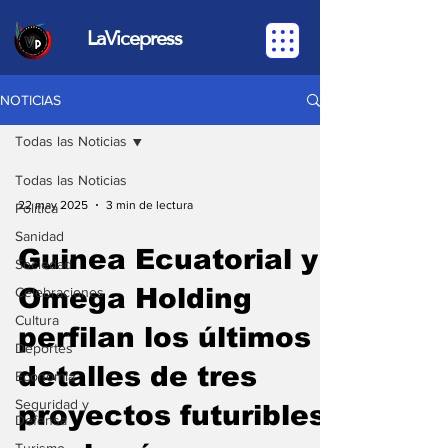
LaVicepress
NOTICIAS
Todas las Noticias
Todas las Noticias
22 may 2025
3 min de lectura
Política
Sanidad
Guinea Ecuatorial y
Sociedad
Omega Holding
Celebraciones
Cultura
perfilan los últimos
Deportes
detalles de tres
Economia
Seguridad y
proyectos futuribles
Defensa