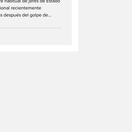
e habitual de jefes de Estado
gional recientemente
as después del golpe de
conómica de Estados de
an analizado la situación
Benín en una cumbre
o, 14 de diciembre, en
Nigeria; siendo temas objeto