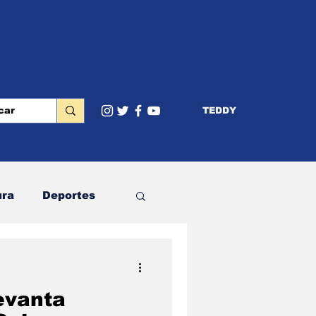
TEDDY
ura
Deportes
terior
Educación
evanta
Cumbres