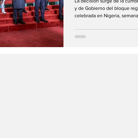
La decisión surge de la cumbr
Bissau.
y de Gobierno del bloque re
celebrada en Nigeria, seman
Estado del 26 de noviembre. Los jefes de Estado y de
Gobierno de la Comunidad E
África Occidental (CEDEAO) h
política en Guinea-Bissau y 
celebrada este pasado doming
Abuja, República Federal de 
de discus