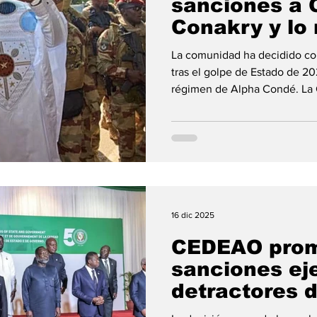
sanciones a 
Conakry y lo 
los órganos 
Religión
La comunidad ha decidido co
decisiones de
tras el golpe de Estado de 202
régimen de Alpha Condé. La
Estados de África Occidenta
pasado miércoles, 29 de ener
las sanciones pendientes imp
Guinea Conakry, como reacci
foro tras el golpe de Estado 
lider de la junta Mamady Dou
16 dic 2025
CEDEAO pro
sanciones ej
detractores d
gobierno civi