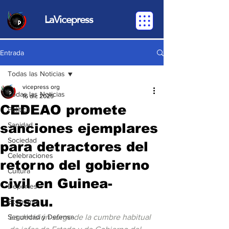
LaVicepress
Entrada
Todas las Noticias
vicepress org
Todas las Noticias
16 dic 2025
CEDEAO promete
Política
sanciones ejemplares
Sanidad
Sociedad
para detractores del
Celebraciones
retorno del gobierno
Cultura
civil en Guinea-
Deportes
Bissau.
Economia
Seguridad y Defensa
La decisión surge de la cumbre habitual 