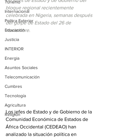
de jefes de Estado y de Gobierno del 
Turismo
bloque regional recientemente 
Internacional
celebrada en Nigeria, semanas después 
Politca Exterior
del golpe de Estado del 26 de 
Educación
noviembre.
Justicia
INTERIOR
Energia
Asuntos Sociales
Telecomunicación
Cumbres
Tecnología
Agricultura
Los jefes de Estado y de Gobierno de la 
Religión
Comunidad Económica de Estados de 
África Occidental (CEDEAO) han 
analizado la situación política en 