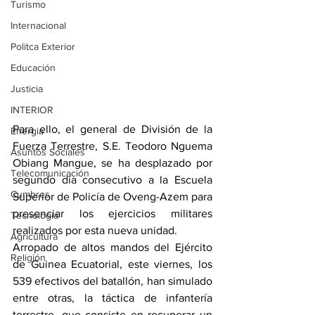
Turismo
Internacional
Politca Exterior
Educación
Justicia
INTERIOR
Para ello, el general de División de la 
Energia
Fuerza Terrestre, S.E. Teodoro Nguema 
Asuntos Sociales
Obiang Mangue, se ha desplazado por 
Telecomunicación
segundo día consecutivo a la Escuela 
Cumbres
Superior de Policía de Oveng-Azem para 
presenciar los ejercicios militares 
Tecnología
realizados por esta nueva unidad. 
Agricultura
Arropado de altos mandos del Ejército 
Religión
de Guinea Ecuatorial, este viernes, los 
539 efectivos del batallón, han simulado 
entre otras, la táctica de infantería 
terrestre, que consiste en recuperar un 