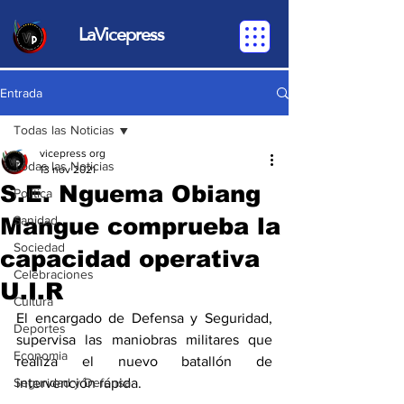
LaVicepress
Entrada
Todas las Noticias
vicepress org
Todas las Noticias
13 nov 2021
S.E. Nguema Obiang
Política
Mangue comprueba la
Sanidad
Sociedad
capacidad operativa
Celebraciones
U.I.R
Cultura
El encargado de Defensa y Seguridad, 
Deportes
supervisa las maniobras militares que 
Economia
realiza el nuevo batallón de 
Seguridad y Defensa
intervención rápida.