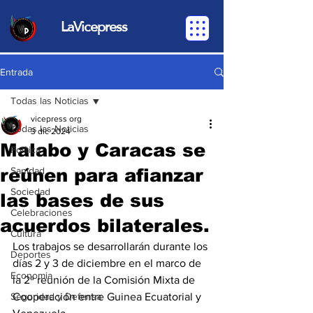
LaVicepress
Entrada
Todas las Noticias
vicepress org
Todas las Noticias
3 dic 2024
Malabo y Caracas se
Política
reúnen para afianzar
Sanidad
Sociedad
las bases de sus
Celebraciones
acuerdos bilaterales.
Cultura
Los trabajos se desarrollarán durante los 
Deportes
días 2 y 3 de diciembre en el marco de 
Economia
la 2ª reunión de la Comisión Mixta de 
Seguridad y Defensa
Cooperación entre Guinea Ecuatorial y 