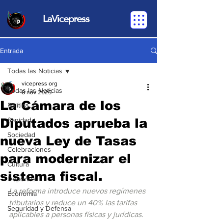
LaVicepress
Entrada
Todas las Noticias
vicepress org
Todas las Noticias
8 nov 2025
La Cámara de los
Política
Diputados aprueba la
Sanidad
Sociedad
nueva Ley de Tasas
Celebraciones
para modernizar el
Cultura
sistema fiscal.
Deportes
La reforma introduce nuevos regímenes 
Economia
tributarios y reduce un 40% las tarifas 
Seguridad y Defensa
aplicables a personas físicas y jurídicas.