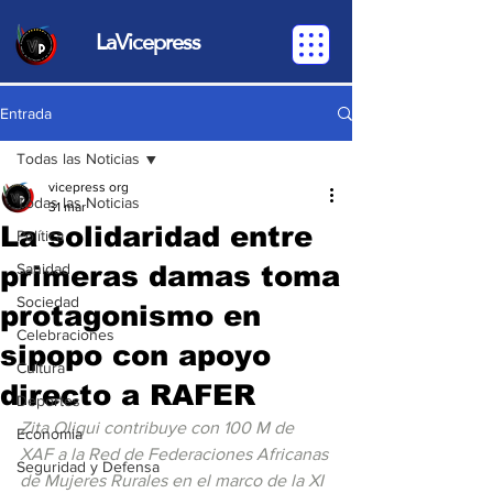
LaVicepress
Entrada
Todas las Noticias
vicepress org
Todas las Noticias
31 mar
La solidaridad entre
Política
primeras damas toma
Sanidad
Sociedad
protagonismo en
Celebraciones
sipopo con apoyo
Cultura
directo a RAFER
Deportes
Zita Oligui contribuye con 100 M de 
Economia
XAF a la Red de Federaciones Africanas 
Seguridad y Defensa
de Mujeres Rurales en el marco de la XI 