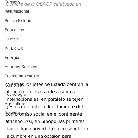
Turismo
Cumbre de la OEACP celebrada en 
Internacional
Malabo.
Politca Exterior
Educación
Justicia
INTERIOR
Energia
Asuntos Sociales
Telecomunicación
Mientras los jefes de Estado centran la 
Cumbres
atención en los grandes asuntos 
Tecnología
internacionales, en paralelo se tejen 
Agricultura
gestos que hablan directamente del 
Religión
compromiso social en el continente 
africano. Así, en Sipopo, las primeras 
damas han convertido su presencia en 
la cumbre en una ocasión para 