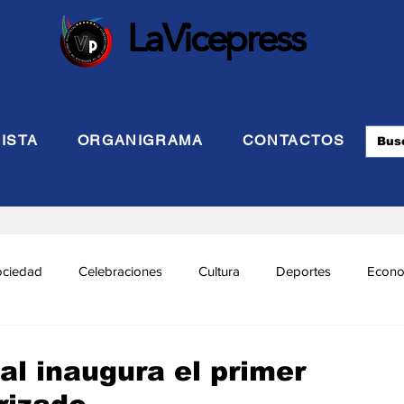
LaVicepress
ISTA
ORGANIGRAMA
CONTACTOS
ociedad
Celebraciones
Cultura
Deportes
Econo
cional
Politca Exterior
Educación
Justicia
INTE
al inaugura el primer