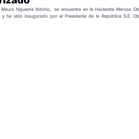
rizado
cación
Cumbres
Tecnología
Agricultura
Religi
ago Mauro Nguema Ndoho,  se encuentra en la Hacienda Marcos Obi
y ha sido inaugurado por el Presidente de la República S.E. Obi