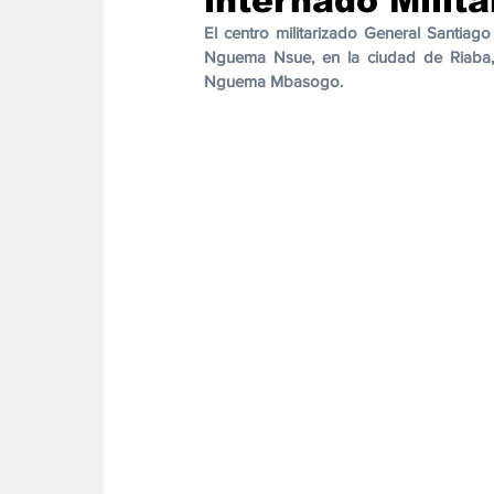
internado Milita
Energia
Asuntos Sociales
Telecomuni
El centro militarizado General Santi
Nguema Nsue, en la ciudad de Riaba, 
Nguema Mbasogo.