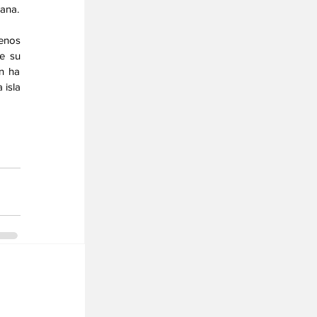
eana.
enos 
e su 
 ha 
isla 