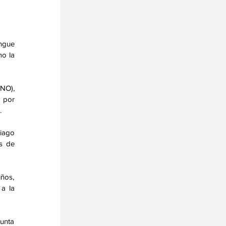
ngue 
o la 
O), 
 por 
 
iago 
 de 
ños, 
a la 
unta 