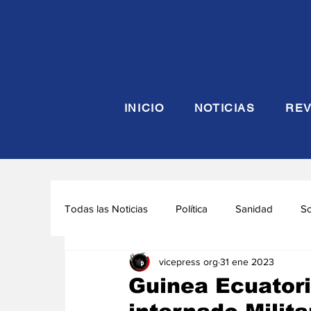
INICIO
NOTICIAS
REV
Todas las Noticias
Política
Sanidad
S
vicepress org
31 ene 2023
Seguridad y Defensa
Turismo
Interna
Guinea Ecuatori