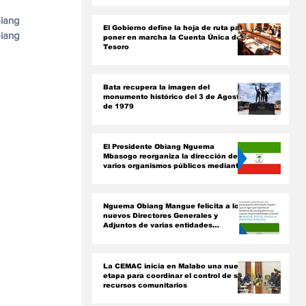
ón
ang 
El Gobierno define la hoja de ruta para
ang 
poner en marcha la Cuenta Única del
Tesoro
Bata recupera la imagen del
monumento histórico del 3 de Agosto
de 1979
El Presidente Obiang Nguema
Mbasogo reorganiza la dirección de
varios organismos públicos mediante
nuevos decretos presidenciales
Nguema Obiang Mangue felicita a los
nuevos Directores Generales y
Adjuntos de varias entidades
paraestatales
La CEMAC inicia en Malabo una nueva
etapa para coordinar el control de sus
recursos comunitarios