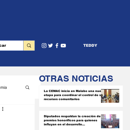
TEDDY
OTRAS NOTICIAS
mia
La CEMAC inicia en Malabo una nueva
etapa para coordinar el control de sus
recursos comunitarios
RIOR
Diputados respaldan la creación de
premios honoríficos para quienes
influyan en el desarrollo
socioeconómico del país