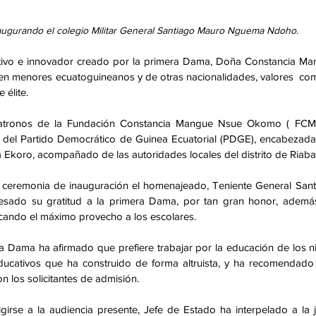
gurando el colegio Militar General Santiago Mauro Nguema Ndoho.
tivo e innovador creado por la primera Dama, Doña Constancia Ma
en menores ecuatoguineanos y de otras nacionalidades, valores  com
 élite. 
 patronos de la Fundación Constancia Mangue Nsue Okomo ( FCMN
 del Partido Democrático de Guinea Ecuatorial (PDGE), encabezada
Ekoro, acompañado de las autoridades locales del distrito de Riaba.
a ceremonia de inauguración el homenajeado, Teniente General Sant
ado su gratitud a la primera Dama, por tan gran honor, además
cando el máximo provecho a los escolares. 
ra Dama ha afirmado que prefiere trabajar por la educación de los ni
ducativos que ha construido de forma altruista, y ha recomendado 
n los solicitantes de admisión. 
irse a la audiencia presente, Jefe de Estado ha interpelado a la j