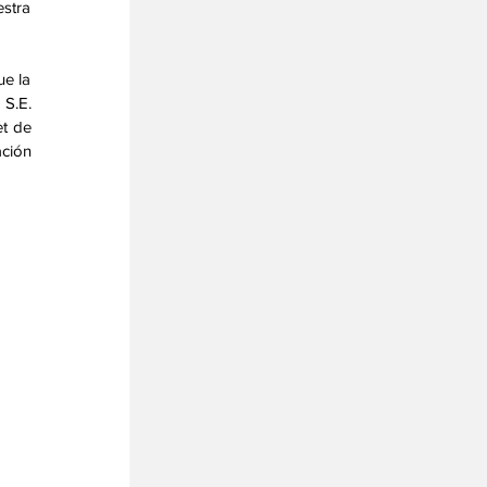
stra 
e la 
S.E. 
t de 
ción 