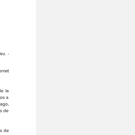
s. - 
rnet 
e la 
os a 
ago, 
s de 
s de 