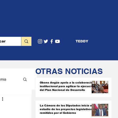
TEDDY
OTRAS NOTICIAS
mia
Obono Angüe apela a la colaboración
institucional para agilizar la ejecución
del Plan Nacional de Desarrollo
RIOR
La Cámara de los Diputados inicia el
estudio de los proyectos legislativos
remitidos por el Gobierno