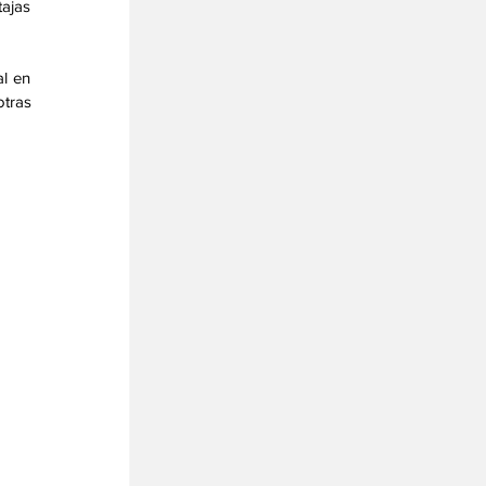
ajas 
l en 
tras 