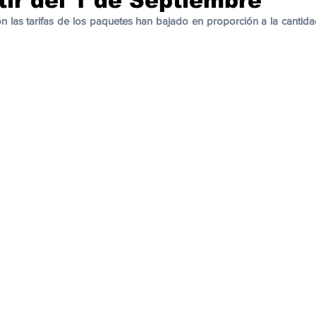
tir del 1 de Septiembre
cación
Cumbres
Tecnología
Agricultura
Religi
 las tarifas de los paquetes han bajado en proporción a la cantida