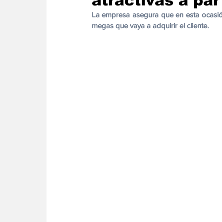
atractivas a par
Energia
Asuntos Sociales
Telecomuni
La empresa asegura que en esta ocasión
megas que vaya a adquirir el cliente. 