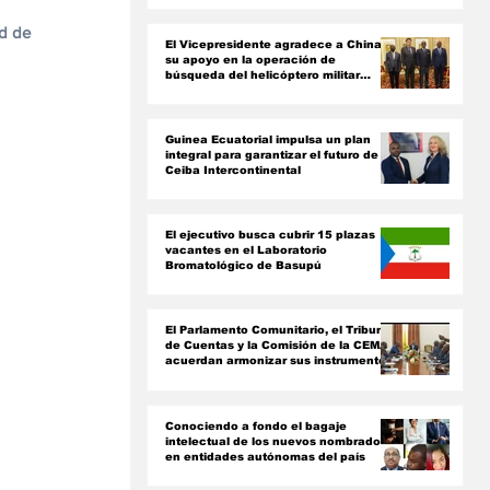
ón
d de 
El Vicepresidente agradece a China
su apoyo en la operación de
búsqueda del helicóptero militar
siniestrado
Guinea Ecuatorial impulsa un plan
integral para garantizar el futuro de
Ceiba Intercontinental
El ejecutivo busca cubrir 15 plazas
vacantes en el Laboratorio
Bromatológico de Basupú
El Parlamento Comunitario, el Tribunal
de Cuentas y la Comisión de la CEMAC
acuerdan armonizar sus instrumentos
jurídicos
Conociendo a fondo el bagaje
intelectual de los nuevos nombrados
en entidades autónomas del país ‎