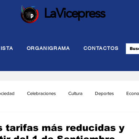
LaVicepress
ISTA
ORGANIGRAMA
CONTACTOS
ociedad
Celebraciones
Cultura
Deportes
Econo
cional
Politca Exterior
Educación
Justicia
INTE
s tarifas más reducidas y