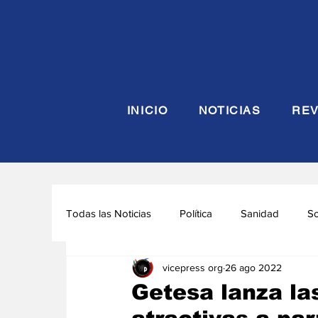
INICIO
NOTICIAS
REV
Todas las Noticias
Política
Sanidad
S
vicepress org
26 ago 2022
Seguridad y Defensa
Turismo
Interna
Getesa lanza la