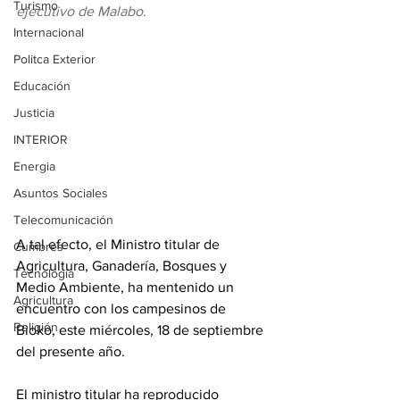
Turismo
ejecutivo de Malabo.
Internacional
Politca Exterior
Educación
Justicia
INTERIOR
Energia
Asuntos Sociales
Telecomunicación
A tal efecto, el Ministro titular de 
Cumbres
Agricultura, Ganadería, Bosques y 
Tecnología
Medio Ambiente, ha mentenido un 
Agricultura
encuentro con los campesinos de 
Religión
Bioko, este miércoles, 18 de septiembre 
del presente año. 
El ministro titular ha reproducido 