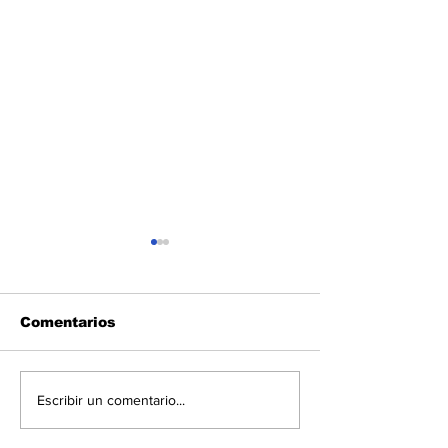
Comentarios
Nguema Obiang
Reactivación
Escribir un comentario...
autoriza compra de
sector
herramientas
agroalimentar