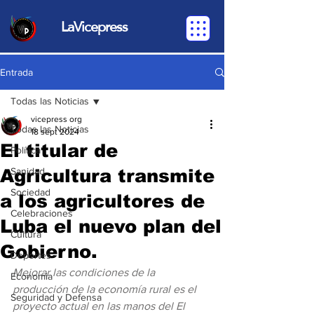
LaVicepress
Entrada
Todas las Noticias
vicepress org
Todas las Noticias
18 sept 2024
El titular de
Política
Agricultura transmite
Sanidad
Sociedad
a los agricultores de
Celebraciones
Luba el nuevo plan del
Cultura
Gobierno.
Deportes
Mejorar las condiciones de la 
Economia
producción de la economía rural es el 
Seguridad y Defensa
proyecto actual en las manos del El 