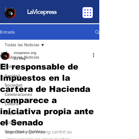
LaVicepress
Entrada
Todas las Noticias
vicepress org
Todas las Noticias
23 may
El responsable de
Política
Impuestos en la
Sanidad
Sociedad
cartera de Hacienda
Celebraciones
comparece a
Cultura
iniciativa propia ante
Deportes
el Senado
Economia
Seguridad y Defensa
osé Domingo Ndong centró su 