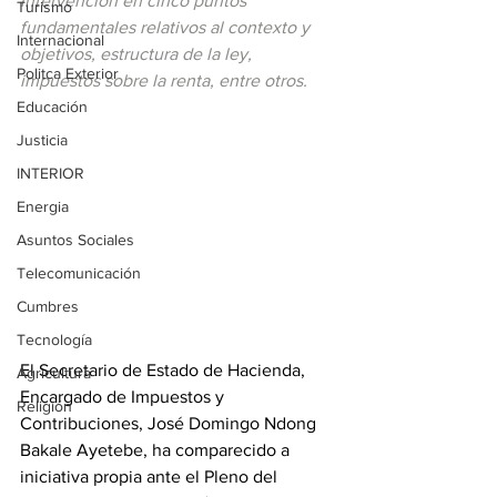
intervención en cinco puntos 
Turismo
fundamentales relativos al contexto y 
Internacional
objetivos, estructura de la ley, 
Politca Exterior
impuestos sobre la renta, entre otros.
Educación
Justicia
INTERIOR
Energia
Asuntos Sociales
Telecomunicación
Cumbres
Tecnología
El Secretario de Estado de Hacienda, 
Agricultura
Encargado de Impuestos y 
Religión
Contribuciones, José Domingo Ndong 
Bakale Ayetebe, ha comparecido a 
iniciativa propia ante el Pleno del 