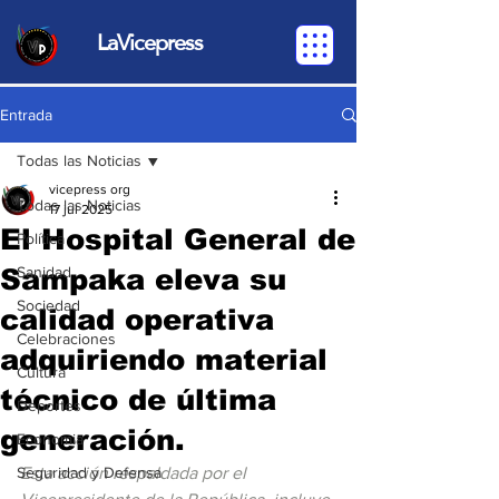
LaVicepress
Entrada
Todas las Noticias
vicepress org
Todas las Noticias
17 jul 2025
El Hospital General de
Política
Sampaka eleva su
Sanidad
Sociedad
calidad operativa
Celebraciones
adquiriendo material
Cultura
técnico de última
Deportes
generación.
Economia
Seguridad y Defensa
Esta acción respaldada por el 