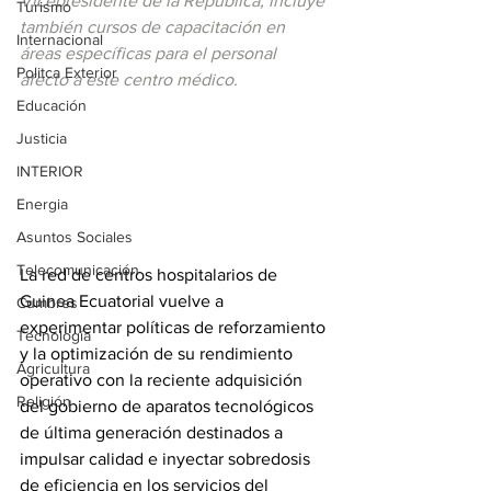
Vicepresidente de la República, incluye 
Turismo
también cursos de capacitación en 
Internacional
áreas específicas para el personal 
Politca Exterior
afecto a este centro médico.
Educación
Justicia
INTERIOR
Energia
Asuntos Sociales
Telecomunicación
La red de centros hospitalarios de 
Guinea Ecuatorial vuelve a 
Cumbres
experimentar políticas de reforzamiento 
Tecnología
y la optimización de su rendimiento 
Agricultura
operativo con la reciente adquisición 
Religión
del gobierno de aparatos tecnológicos 
de última generación destinados a 
impulsar calidad e inyectar sobredosis 
de eficiencia en los servicios del 