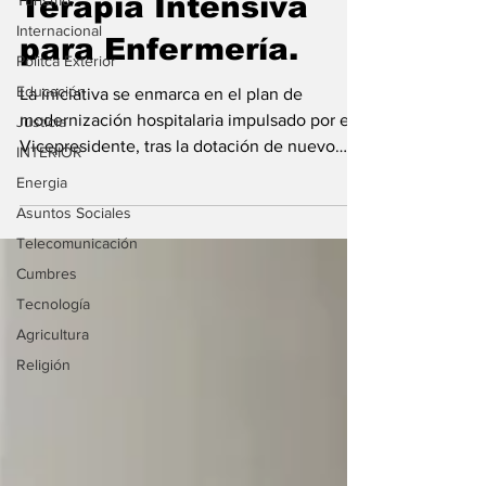
Terapia Intensiva
Turismo
Internacional
para Enfermería.
Politca Exterior
Educación
La iniciativa se enmarca en el plan de
modernización hospitalaria impulsado por el
Justicia
Vicepresidente, tras la dotación de nuevo
INTERIOR
material...
Energia
Asuntos Sociales
Telecomunicación
Cumbres
Tecnología
Agricultura
Religión