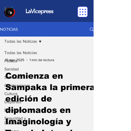
LaVicepress
NOTICIAS
Todas las Noticias
Todas las Noticias
13 ago 2025
1 min de lectura
Política
Sanidad
Comienza en
Sociedad
Sampaka la primera
Celebraciones
Cultura
edición de
Deportes
diplomados en
Economia
Seguridad y
Imaginología y
Defensa