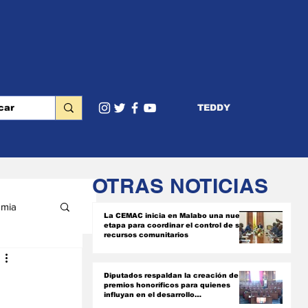
TEDDY
OTRAS NOTICIAS
mia
La CEMAC inicia en Malabo una nueva
etapa para coordinar el control de sus
recursos comunitarios
RIOR
Diputados respaldan la creación de
premios honoríficos para quienes
influyan en el desarrollo
socioeconómico del país