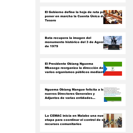
ón
 
El Gobierno define la hoja de ruta para
poner en marcha la Cuenta Única del
Tesoro
Bata recupera la imagen del
monumento histórico del 3 de Agosto
de 1979
El Presidente Obiang Nguema
Mbasogo reorganiza la dirección de
varios organismos públicos mediante
nuevos decretos presidenciales
Nguema Obiang Mangue felicita a los
nuevos Directores Generales y
Adjuntos de varias entidades
paraestatales
La CEMAC inicia en Malabo una nueva
etapa para coordinar el control de sus
recursos comunitarios