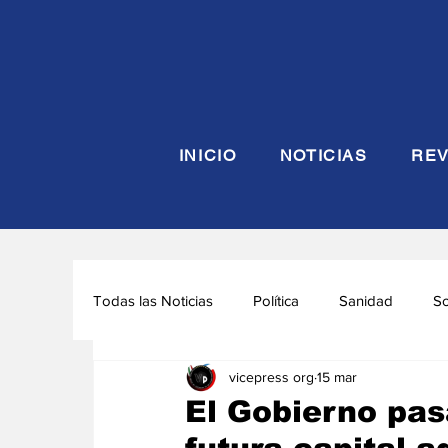
INICIO
NOTICIAS
REV
Todas las Noticias
Política
Sanidad
S
vicepress org
15 mar
Seguridad y Defensa
Turismo
Interna
El Gobierno pasa