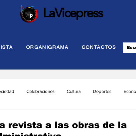
LaVicepress
ISTA
ORGANIGRAMA
CONTACTOS
ociedad
Celebraciones
Cultura
Deportes
Econo
cional
Politca Exterior
Educación
Justicia
INTE
 revista a las obras de la