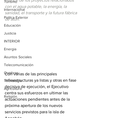
avance de los proyectos relacionados 
Turismo
con el agua potable, la energía, la 
Internacional
sanidad, el transporte y la futura fábrica 
Politca Exterior
de atún.
Educación
Justicia
INTERIOR
Energia
Asuntos Sociales
Telecomunicación
Cumbres
Con varias de las principales 
infraestructuras ya listas y otras en fase 
Tecnología
decisiva de ejecución, el Ejecutivo 
Agricultura
centra sus esfuerzos en ultimar las 
Religión
actuaciones pendientes antes de la 
próxima apertura de los nuevos 
servicios previstos para la isla de 