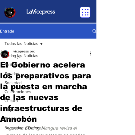
LaVicepress
Entrada
Todas las Noticias
vicepress org
Todas las Noticias
12 jun
El Gobierno acelera
Política
los preparativos para
Sanidad
Sociedad
la puesta en marcha
Celebraciones
de las nuevas
Cultura
infraestructuras de
Deportes
Annobón
Economia
Seguridad y Defensa
Nguema Obiang Mangue revisa el 