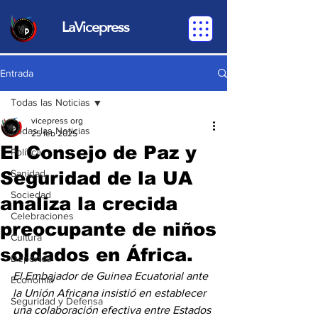
LaVicepress
Entrada
Todas las Noticias
vicepress org
Todas las Noticias
25 feb 2025
El Consejo de Paz y
Política
Seguridad de la UA
Sanidad
Sociedad
analiza la crecida
Celebraciones
preocupante de niños
Cultura
soldados en África.
Deportes
El Embajador de Guinea Ecuatorial ante 
Economia
la Unión Africana insistió en establecer 
Seguridad y Defensa
una colaboración efectiva entre Estados 