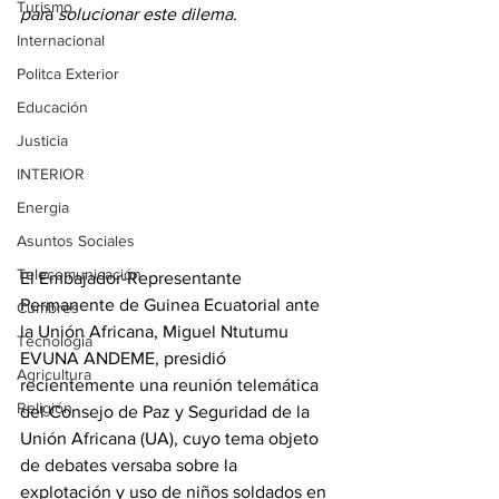
Turismo
par
a 
solucionar este dilema.
Internacional
Politca Exterior
Educación
Justicia
INTERIOR
Energia
Asuntos Sociales
Telecomunicación
El Embajador-Representante 
Permanente de Guinea Ecuatorial ante 
Cumbres
la Unión Africana, Miguel Ntutumu 
Tecnología
EVUNA ANDEME, presidió 
Agricultura
recientemente una reunión telemática 
Religión
del Consejo de Paz y Seguridad de la 
Unión Africana (UA), cuyo tema objeto 
de debates versaba sobre la 
explotación y uso de niños soldados en 