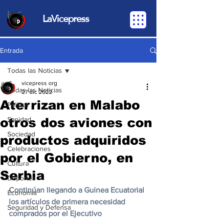
LaVicepress
Entrada
Todas las Noticias
vicepress org
Todas las Noticias
27 dic 2022
Aterrizan en Malabo
Política
otros dos aviones con
Sanidad
Sociedad
productos adquiridos
Celebraciones
por el Gobierno, en
Cultura
Serbia
Deportes
Continúan llegando a Guinea Ecuatorial 
Economia
los artículos de primera necesidad 
Seguridad y Defensa
comprados por el Ejecutivo 