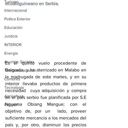
Turismo
ecuatoguineano en Serbia.
Internacional
Politca Exterior
Educación
Justicia
INTERIOR
Energia
Asuntos Sociales
Es el quinto vuelo procedente de 
Belgrado, y ha aterrizado en Malabo en 
Telecomunicación
la madrugada de este martes, y en su 
Cumbres
interior llevaba productos de primera 
Tecnología
necesidad  cuya adquisición y compra 
Agricultura
en el país serbio fue planificada por S.E 
Nguema Obiang Mangue; con el 
Religión
objetivo de, por un  lado, proveer 
suficiente mercancía a los mercados del 
país y, por otro, disminuir los precios 