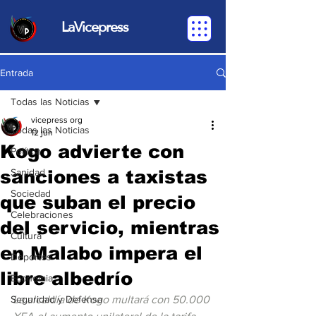
LaVicepress
Entrada
Todas las Noticias
vicepress org
Todas las Noticias
12 jun
Kogo advierte con
Política
sanciones a taxistas
Sanidad
Sociedad
que suban el precio
Celebraciones
del servicio, mientras
Cultura
en Malabo impera el
Deportes
libre albedrío
Economia
Seguridad y Defensa
La alcaldía de Kogo multará con 50.000 