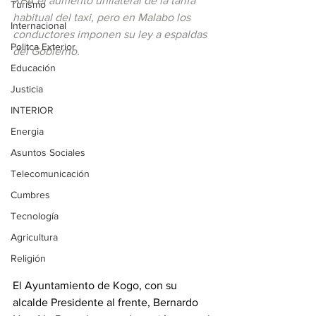
XFA el aumento unilateral de la tarifa 
Turismo
habitual del taxi, pero en Malabo los 
Internacional
conductores imponen su ley a espaldas 
Politca Exterior
del Gobierno.
Educación
Justicia
INTERIOR
Energia
Asuntos Sociales
Telecomunicación
Cumbres
Tecnología
Agricultura
Religión
El Ayuntamiento de Kogo, con su 
alcalde Presidente al frente, Bernardo 