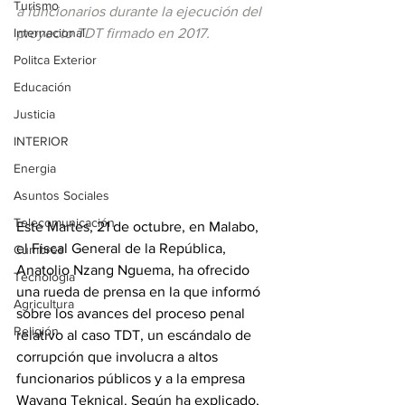
Turismo
a funcionarios durante la ejecución del 
Internacional
proyecto TDT firmado en 2017.
Politca Exterior
Educación
Justicia
INTERIOR
Energia
Asuntos Sociales
Telecomunicación
Este Martes, 21 de octubre, en Malabo, 
el Fiscal General de la República, 
Cumbres
Anatolio Nzang Nguema, ha ofrecido  
Tecnología
una rueda de prensa en la que informó 
Agricultura
sobre los avances del proceso penal 
Religión
relativo al caso TDT, un escándalo de 
corrupción que involucra a altos 
funcionarios públicos y a la empresa 
Wayang Teknical. Según ha explicado, 