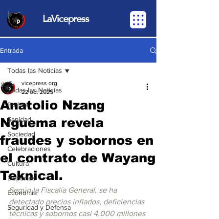
LaVicepress
Entrada
Todas las Noticias
vicepress org
Todas las Noticias
22 oct 2025
Anatolio Nzang
Política
Nguema revela
Sanidad
Sociedad
fraudes y sobornos en
Celebraciones
el contrato de Wayang
Cultura
Teknical.
Deportes
Según la Fiscalía General, se ha 
Economia
detectado precios inflados, deficiencias 
Seguridad y Defensa
técnicas y sobornos casi 4.000 millones 