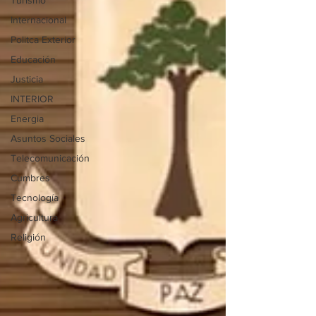
Turismo
Internacional
Politca Exterior
Educación
Justicia
INTERIOR
Energia
Asuntos Sociales
Telecomunicación
Cumbres
Tecnología
Agricultura
Religión