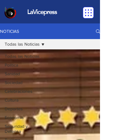
LaVicepress
NOTICIAS
Todas las Noticias
Todas las Noticias
Política
Sanidad
Sociedad
Celebraciones
Cultura
Deportes
Economia
Seguridad y
Defensa