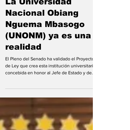
La Universidad
Nacional Obiang
Nguema Mbasogo
(UNONM) ya es una
realidad
El Pleno del Senado ha validado el Proyecto
de Ley que crea esta institución universitaria
concebida en honor al Jefe de Estado y de
Gobierno. Bajo la moderación del
Vicepresidente Segundo, Agustín Nze
Nfumu, el Pleno del Senado ha aprobado el
Proyecto de Ley por el que se crea la
Universidad Nacional Obiang Nguema
Mbasogo (UNONM), y se descentraliza su