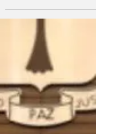
La Comisión Permanente de Educación ha
aprobado el acta y dictamen en segunda
lectura del proyecto de ley que impulsa la
gestación de la universidad pública. El
avance del proyecto de ley que prevé la
puesta en marcha de la Universidad Obiang
Nguema Mbasogo (UNONM) ha centrado los
trabajos parlamentarios desarrollados este
lunes, 19 de mayo por la Comisión
Permanente de Educación, Cultura,
Información y Deporte del Senado, que ha
concluido la jornada con la validación del ac