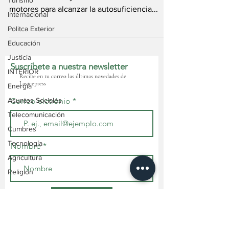
Turismo
motores para alcanzar la autosuficiencia...
Internacional
Politca Exterior
Educación
Justicia
Suscríbete a nuestra newsletter
INTERIOR
Recibe en tu correo las últimas novedades de
Lavicepress
Energia
Asuntos Sociales
Correo elctrónio
Telecomunicación
Cumbres
Tecnología
Nombre
Agricultura
Religión
Suscribirse