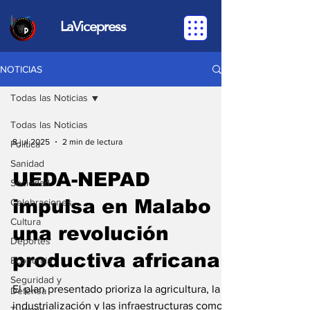
LaVicepress
NOTICIAS
Todas las Noticias
Todas las Noticias
8 jul 2025
2 min de lectura
Política
Sanidad
UEDA-NEPAD
Sociedad
impulsa en Malabo
Celebraciones
Cultura
una revolución
Deportes
productiva africana
Economia
Seguridad y
El plan presentado prioriza la agricultura, la
Defensa
industrialización y las infraestructuras como