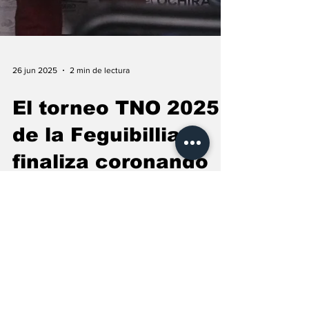
26 jun 2025
2 min de lectura
El torneo TNO 2025
de la Feguibilliard
finaliza coronando
como campeón a
Acacio Ndong
La expectación era máxima y la emoción
palpable en eliminatorias que fueron una oda
al billar, bajo la mirada del Secretario de