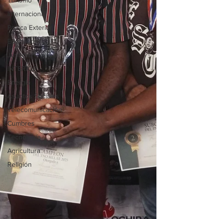
Turismo
Internacional
Politca Exterior
Educación
Justicia
INTERIOR
Energia
Asuntos Sociales
Telecomunicación
Cumbres
Tecnología
Agricultura
Religión