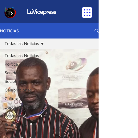
LaVicepress
NOTICIAS
Todas las Noticias
Todas las Noticias
Política
Sanidad
Sociedad
Celebraciones
Cultura
Deportes
Economia
Seguridad y
Defensa