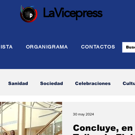
LaVicepress
ISTA
ORGANIGRAMA
CONTACTOS
Sanidad
Sociedad
Celebraciones
Cult
 Defensa
Turismo
Internacional
Politca Ex
30 may 2024
Concluye, en
Energia
Asuntos Sociales
Telecomunicación