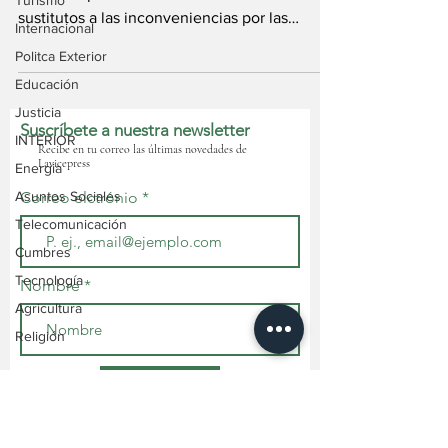
Turismo
sustitutos a las inconveniencias por las
Internacional
infraestructuras...
Politca Exterior
Educación
Justicia
Suscríbete a nuestra newsletter
INTERIOR
Recibe en tu correo las últimas novedades de
Lavicepress
Energia
Asuntos Sociales
Correo elctrónio
Telecomunicación
Cumbres
Tecnología
Nombre
Agricultura
Religión
Suscribirse