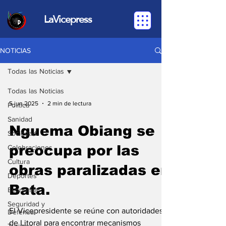
LaVicepress
NOTICIAS
Todas las Noticias
Todas las Noticias
5 jun 2025
2 min de lectura
Política
Sanidad
Nguema Obiang se
Sociedad
preocupa por las
Celebraciones
Cultura
obras paralizadas en
Deportes
Bata.
Economia
Seguridad y
El Vicepresidente se reúne con autoridades
Defensa
de Litoral para encontrar mecanismos