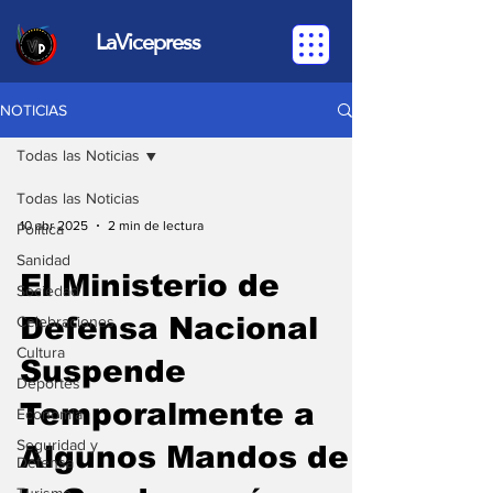
LaVicepress
NOTICIAS
Todas las Noticias
Todas las Noticias
10 abr 2025
2 min de lectura
Política
Sanidad
El Ministerio de
Sociedad
Defensa Nacional
Celebraciones
Cultura
Suspende
Deportes
Temporalmente a
Economia
Seguridad y
Algunos Mandos de
Defensa