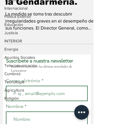
la Gendarmería.
Turismo
Internacional
La medida se toma tras descubrir
Politca Exterior
irregularidades graves en el desempeño de
Educación
sus funciones. El Director General, como
Justicia
responsable de la...
INTERIOR
Energia
Asuntos Sociales
Suscríbete a nuestra newsletter
Telecomunicación
Recibe en tu correo las últimas novedades de
Lavicepress
Cumbres
Correo elctrónio
Tecnología
Agricultura
Religión
Nombre